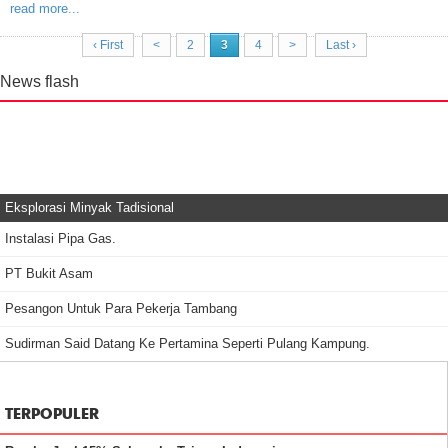
read more...
‹ First
<
2
3
4
>
Last ›
News flash
Eksplorasi Minyak Tadisional
Instalasi Pipa Gas.
PT Bukit Asam
Pesangon Untuk Para Pekerja Tambang
Sudirman Said Datang Ke Pertamina Seperti Pulang Kampung.
TERPOPULER