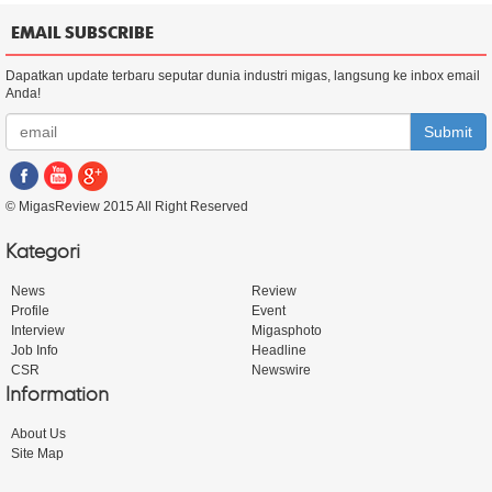
EMAIL SUBSCRIBE
Dapatkan update terbaru seputar dunia industri migas, langsung ke inbox email
Anda!
Submit
© MigasReview 2015 All Right Reserved
Kategori
News
Review
Profile
Event
Interview
Migasphoto
Job Info
Headline
CSR
Newswire
Information
About Us
Site Map