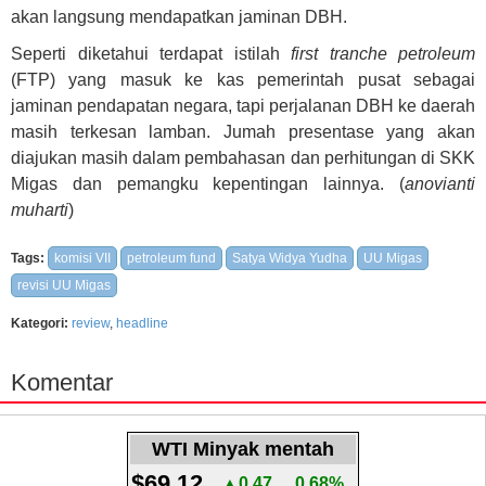
akan langsung mendapatkan jaminan DBH.
Seperti diketahui terdapat istilah
first tranche petroleum
(FTP) yang masuk ke kas pemerintah pusat sebagai
jaminan pendapatan negara, tapi perjalanan DBH ke daerah
masih terkesan lamban. Jumah presentase yang akan
diajukan masih dalam pembahasan dan perhitungan di SKK
Migas dan pemangku kepentingan lainnya. (
anovianti
muharti
)
Tags:
komisi VII
petroleum fund
Satya Widya Yudha
UU Migas
revisi UU Migas
Kategori:
review
,
headline
Komentar
WTI Minyak mentah
$69.12
▲0.47
0.68%