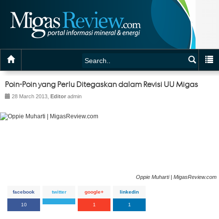
Poin-Poin yang Perlu Ditegaskan dalam Revisi UU Migas
28 March 2013,
Editor
admin
Oppie Muharti | MigasReview.com
facebook
twitter
google+
linkedin
10
1
1