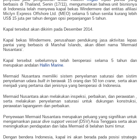
berbasis di Thailand, Senin (17/11), mengumumkan bahwa unit bisnisnya
di Indonesia telah menyewa kapal bekas Windermere dari entitas afiliasi
Miclyn Express Offshore Ltd. (MEO) selama 5 tahun senilai kurang lebih
US$ 15 juta per tahun dengan opsi perpanjangan 5 tahun.
Kapal tersebut akan dikirim pada Desember 2014.
Kapal bekas Windermere, perusahaan pendukung jasa aktivitas lepas
pantai yang berbasis di Marshal Islands, akan diberi nama ‘Mermaid
Nusantara’.
Kapal tersebut sebelumnya telah beroperasi selama 5 tahun dan
merupakan andalan
Hallin Marine
.
Mermaid Nusantara memiliki sistem penyelaman saturasi dan sistim
penyelaman udara
built in
berawak 15 orang dan 50 ton
crane
, serta akan
menjadi yang pertama dari jenisnya yang beroperasi di Indonesia.
Mermaid Nusantara akan melakukan inspeksi, perbaikan, dan perawatan ,
serta melakukan penyelaman saturasi untuk dukungan konstruksi,
perawatan lapanganm dan perbaikan.
Penyewaan Mermaid Nusantara merupakan peluang yang signifikan untuk
mengamankan pasar
dive support vessel
(DSV) Asia Tenggara serta akan
meningkatkan pendapatan dan laba Mermaid di belahan bumi timur.
Dengan bendera Indonesia, kapal ini akan berada pada posisi strategis