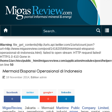
Warning
: file_get_contents(http://urls.api.twitter.com/1/urls/count.json?
url=http://www.migasreview.com/post/1418205890/mermaid-ekspansi-
operasional-di-indonesia.html): failed to open stream: HTTP request failed!
HTTP/1.0 410 Gone in
/home1/archiss/public_html/migasreview.com/application/modules/post/helpers
on line
50
Mermaid Ekspansi Operasional di Indonesia
18 November 2014,
Editor
admin
facebook
twitter
google+
linkedin
0
0
0
MigasReview
, Jakarta – Mermaid
Maritime Public Company Limited
,
penyedia jasa pengeboran untuk industri
migas
lepas pantai yang