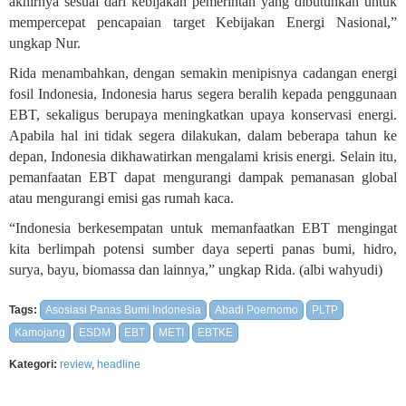
akhirnya sesuai dari kebijakan pemerintah yang dibutuhkan untuk
mempercepat pencapaian target Kebijakan Energi Nasional,”
ungkap Nur.
Rida menambahkan, dengan semakin menipisnya cadangan energi
fosil Indonesia, Indonesia harus segera beralih kepada penggunaan
EBT, sekaligus berupaya meningkatkan upaya konservasi energi.
Apabila hal ini tidak segera dilakukan, dalam beberapa tahun ke
depan, Indonesia dikhawatirkan mengalami krisis energi. Selain itu,
pemanfaatan EBT dapat mengurangi dampak pemanasan global
atau mengurangi emisi gas rumah kaca.
“Indonesia berkesempatan untuk memanfaatkan EBT mengingat
kita berlimpah potensi sumber daya seperti panas bumi, hidro,
surya, bayu, biomassa dan lainnya,” ungkap Rida. (albi wahyudi)
Tags:
Asosiasi Panas Bumi Indonesia
Abadi Poernomo
PLTP
Kamojang
ESDM
EBT
METI
EBTKE
Kategori:
review
,
headline