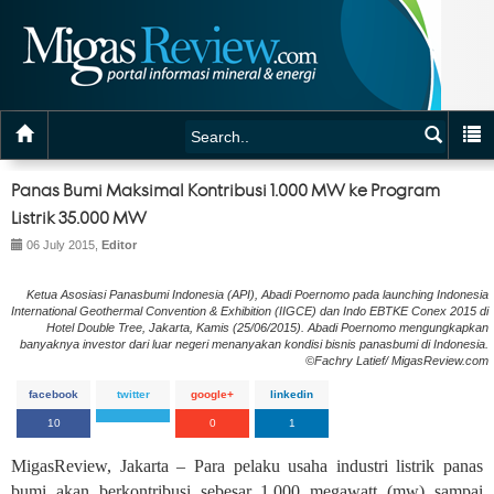
Panas Bumi Maksimal Kontribusi 1.000 MW ke Program
Listrik 35.000 MW
06 July 2015,
Editor
Ketua Asosiasi Panasbumi Indonesia (API), Abadi Poernomo pada launching Indonesia
International Geothermal Convention & Exhibition (IIGCE) dan Indo EBTKE Conex 2015 di
Hotel Double Tree, Jakarta, Kamis (25/06/2015). Abadi Poernomo mengungkapkan
banyaknya investor dari luar negeri menanyakan kondisi bisnis panasbumi di Indonesia.
©Fachry Latief/ MigasReview.com
facebook
twitter
google+
linkedin
10
0
1
MigasReview, Jakarta – Para pelaku usaha industri listrik panas
bumi akan berkontribusi sebesar 1.000 megawatt (mw) sampai