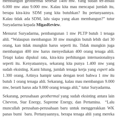
membangun geothermal sebesar 1400 mw. Yang sudah ter-install
6.000 mw atau 9.000 mw. Kalau kita mau mencapai jumlah itu,
berapa kira-kira SDM yang kita butuhkan? Itu pertanyaannya.
Kalau tidak ada SDM, lalu siapa yang akan membangun?” tutur
Suryadarma kepada
MigasReview
.
Menurut Suryadarma, pembangunan 1 mw PLTP butuh 1 tenaga
ahli. “Walaupun membangun 30 mw mungkin butuh lebih dari 30
orang, kan tidak mungkin harus seperti itu. Tidak mungkin juga
membangun 400 mw harus menyediakan 400 orang tenaga ahli.
Tetapi kalau dipukul rata, kira-kira perhitungan internasionalnya
seperti itu. Kenyataannya, sekarang kita punya 1.400 mw yang
sudah eksisting. Kami hitung, jumlah tenaga kerja yang
expert
ada
1.300 orang. Artinya hampir sama dengan teori bahwa 1 mw itu
butuh 1 orang tenaga ahli. Sekarang, kalau mau membangun 9.000
mw, berarti harus ada 9.000 orang tenaga ahli,” tutur Suryadarma.
Sekarang, perusahaan
geothermal
yang sudah eksisting antara lain
Chevron, Star Energy, Supreme Energy, dan Pertamina.
“Lalu
muncullah perusahan-perusahaan baru untuk menggerakkan WK
panas bumi
baru. Pertanyaannya, berapa tenaga ahli yang mereka