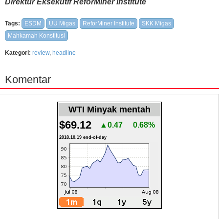
Direktur Eksekutif ReforMiner Institute
Tags:
ESDM
UU Migas
ReforMiner Institute
SKK Migas
Mahkamah Konstitusi
Kategori:
review
,
headline
Komentar
WTI Minyak mentah
$69.12
▲0.47
0.68%
2018.10.19 end-of-day