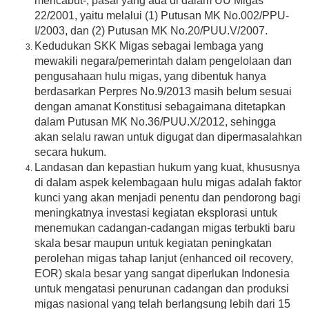
mencabut-, pasal yang ada di dalam UU Migas
22/2001, yaitu melalui (1) Putusan MK No.002/PPU-
I/2003, dan (2) Putusan MK No.20/PUU.V/2007.
Kedudukan SKK Migas sebagai lembaga yang
mewakili negara/pemerintah dalam pengelolaan dan
pengusahaan hulu migas, yang dibentuk hanya
berdasarkan Perpres No.9/2013 masih belum sesuai
dengan amanat Konstitusi sebagaimana ditetapkan
dalam Putusan MK No.36/PUU.X/2012, sehingga
akan selalu rawan untuk digugat dan dipermasalahkan
secara hukum.
Landasan dan kepastian hukum yang kuat, khususnya
di dalam aspek kelembagaan hulu migas adalah faktor
kunci yang akan menjadi penentu dan pendorong bagi
meningkatnya investasi kegiatan eksplorasi untuk
menemukan cadangan-cadangan migas terbukti baru
skala besar maupun untuk kegiatan peningkatan
perolehan migas tahap lanjut (enhanced oil recovery,
EOR) skala besar yang sangat diperlukan Indonesia
untuk mengatasi penurunan cadangan dan produksi
migas nasional yang telah berlangsung lebih dari 15