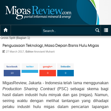
Gross Split (Bagian 1)
Penguasaan Teknologi, Masa Depan Bisnis Hulu Migas
27 March 2017,
Editor
Anovianti Muharti
facebook
twitter
google+
linkedin
10
0
0
MigasReview, Jakarta - Indonesia telah lama menggunakan
Production Sharing Contract
(PSC) sebagai skema bagi
hasil dalam industri hulu minyak dan gas (migas). Namun,
seiring waktu dengan melihat tantangan yang dihadapi
pelaku industri hulu migas dalam pencarian lapangan