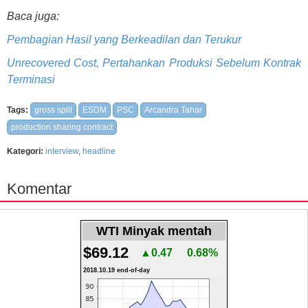
Baca juga:
Pembagian Hasil yang Berkeadilan dan Terukur
Unrecovered Cost, Pertahankan Produksi Sebelum Kontrak
Terminasi
Tags:
gross split
ESDM
PSC
Arcandra Tahar
production sharing contract
Kategori:
interview
,
headline
Komentar
WTI Minyak mentah
$69.12
▲0.47
0.68%
2018.10.19 end-of-day