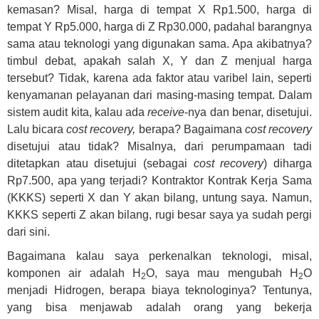
kemasan? Misal, harga di tempat X Rp1.500, harga di
tempat Y Rp5.000, harga di Z Rp30.000, padahal barangnya
sama atau teknologi yang digunakan sama. Apa akibatnya?
timbul debat, apakah salah X, Y dan Z menjual harga
tersebut? Tidak, karena ada faktor atau varibel lain, seperti
kenyamanan pelayanan dari masing-masing tempat. Dalam
sistem audit kita, kalau ada
receive
-nya dan benar, disetujui.
Lalu bicara
cost recovery,
berapa? Bagaimana
cost recovery
disetujui atau tidak? Misalnya, dari perumpamaan tadi
ditetapkan atau disetujui (sebagai
cost recovery
) diharga
Rp7.500, apa yang terjadi? Kontraktor Kontrak Kerja Sama
(KKKS) seperti X dan Y akan bilang, untung saya. Namun,
KKKS seperti Z akan bilang, rugi besar saya ya sudah pergi
dari sini.
Bagaimana kalau saya perkenalkan teknologi, misal,
komponen air adalah H
O, saya mau mengubah H
O
2
2
menjadi Hidrogen, berapa biaya teknologinya? Tentunya,
yang bisa menjawab adalah orang yang bekerja