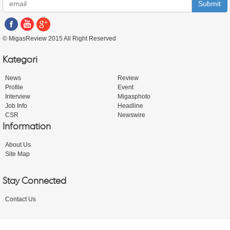
Submit
© MigasReview 2015 All Right Reserved
Kategori
News
Review
Profile
Event
Interview
Migasphoto
Job Info
Headline
CSR
Newswire
Information
About Us
Site Map
Stay Connected
Contact Us