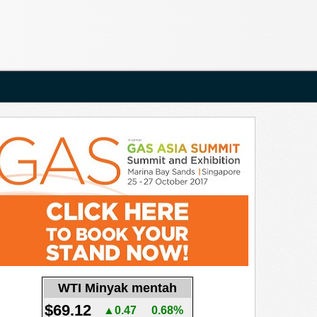
WTI Minyak mentah
$69.12
▲0.47
0.68%