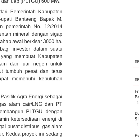
s dan uap (PLTGU) 600 MW.
ari Pemerintah Kabupaten
upati Bantaeng Bapak M.
an pemerintah No. 12/2014
ntah mineral dengan sigap
hap awal berkisar 3000 ha.
agi investor dalam suatu
g yang membuat Kabupaten
T
lam dan luar negeri untuk
but tumbuh pesat dan terus
dapat memenuhi kebutuhan
T
Fr
asifik Agra Energi sebagai
Pe
- 
gas alam cair/LNG dan PT
 pembangun PLTGU dengan
D
min ketersediaan energi di
Si
- 
i pusat distribusi gas alam
ur. Kedua proyek ini sedang
P