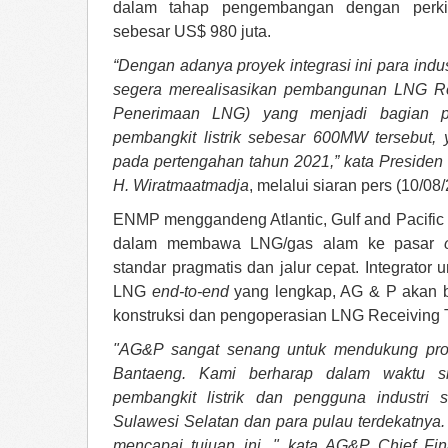
dalam tahap pengembangan dengan perkira
sebesar US$ 980 juta.
“Dengan adanya proyek integrasi ini para indu
segera merealisasikan pembangunan LNG Rec
Penerimaan LNG) yang menjadi bagian p
pembangkit listrik sebesar 600MW tersebut, 
pada pertengahan tahun 2021,” kata Preside
H. Wiratmaatmadja
, melalui siaran pers (10/08
ENMP menggandeng Atlantic, Gulf and Pacific
dalam membawa LNG/gas alam ke pasar
standar pragmatis dan jalur cepat. Integrator
LNG
end-to-end
yang lengkap, AG & P akan b
konstruksi dan pengoperasian LNG Receiving T
"AG&P sangat senang untuk mendukung proye
Bantaeng. Kami berharap dalam waktu si
pembangkit listrik dan pengguna industri 
Sulawesi Selatan dan para pulau terdekatnya
mencapai tujuan ini, " kata AG&P Chief Fin