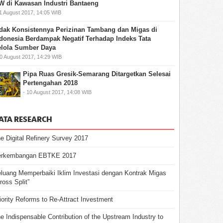
 di Kawasan Industri Bantaeng
11 August 2017, 14:05 WIB
dak Konsistennya Perizinan Tambang dan Migas di
donesia Berdampak Negatif Terhadap Indeks Tata
lola Sumber Daya
10 August 2017, 14:29 WIB
Pipa Ruas Gresik-Semarang Ditargetkan Selesai
Pertengahan 2018
- 10 August 2017, 14:08 WIB
ATA RESEARCH
e Digital Refinery Survey 2017
erkembangan EBTKE 2017
luang Memperbaiki Iklim Investasi dengan Kontrak Migas
ross Split”
iority Reforms to Re-Attract Investment
e Indispensable Contribution of the Upstream Industry to