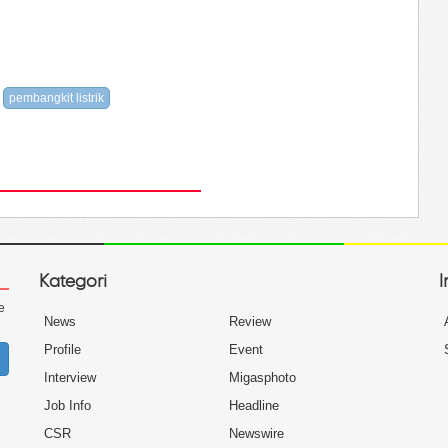
pembangkit listrik
Kategori
I
e
News
Review
Profile
Event
Interview
Migasphoto
Job Info
Headline
CSR
Newswire