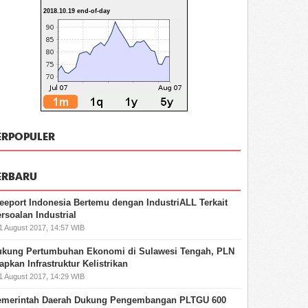
2018.10.19 end-of-day
ERPOPULER
ERBARU
eeport Indonesia Bertemu dengan IndustriALL Terkait
rsoalan Industrial
11 August 2017, 14:57 WIB
ukung Pertumbuhan Ekonomi di Sulawesi Tengah, PLN
apkan Infrastruktur Kelistrikan
11 August 2017, 14:29 WIB
emerintah Daerah Dukung Pengembangan PLTGU 600