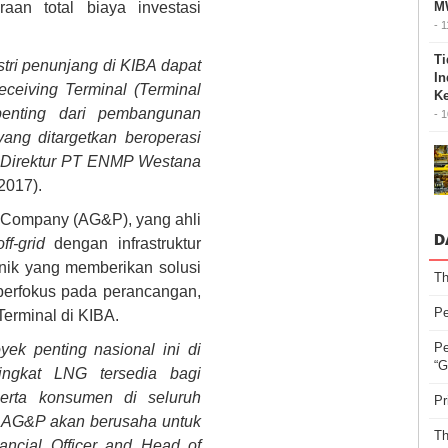
an total biaya investasi
MW
- 
Ti
stri penunjang di KIBA dapat
In
eiving Terminal (Terminal
Ke
enting dari pembangunan
- 
yang ditargetkan beroperasi
n Direktur PT ENMP Westana
/2017).
 Company (AG&P), yang ahli
D
off-grid
dengan infrastruktur
 unik yang memberikan solusi
Th
erfokus pada perancangan,
P
erminal di KIBA.
Pe
k penting nasional ini di
“G
ngkat LNG tersedia bagi
serta konsumen di seluruh
Pr
. AG&P akan berusaha untuk
Th
ancial Officer and Head of