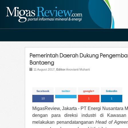
Pemerintah Daerah Dukung Pengemban
Bantaeng
11 August 2017,
Editor
Anovianti Muharti
facebook
twitter
google+
linkedin
10
1
1
MigasReview, Jakarta - PT Energi Nusantara 
dengan para direksi industri di Kawasan 
melakukan penandatanganan
Head of Agree