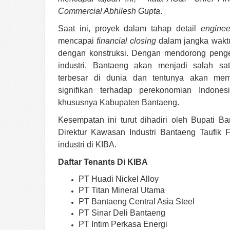
Commercial Abhilesh Gupta
.
Saat ini, proyek dalam tahap detail
enginee
mencapai
financial closing
dalam jangka waktu
dengan konstruksi. Dengan mendorong peng
industri, Bantaeng akan menjadi salah sa
terbesar di dunia dan tentunya akan me
signifikan terhadap perekonomian Indones
khususnya Kabupaten Bantaeng.
Kesempatan ini turut dihadiri oleh Bupati B
Direktur Kawasan Industri Bantaeng Taufik F
industri di KIBA.
Daftar Tenants Di KIBA
PT Huadi Nickel Alloy
PT Titan Mineral Utama
PT Bantaeng Central Asia Steel
PT Sinar Deli Bantaeng
PT Intim Perkasa Energi