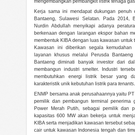
mengembangkan pembangkit listrik tenaga ga
Kerja sama ini mendapat dukungan penuh d
Bantaeng, Sulawesi Selatan.
Pada 2014, B
Nurdin Abdullah menyikapi adanya peratur
berkenaan dengan larangan ekspor bahan me
membentuk KIBA dengan luas kawasan untuk ta
Kawasan ini diberikan segala kemudahan b
layanan khusus melalui Perusda Bantaen
Bantaeng diminati banyak investor dari da
membangun industri smelter. Industri terse
membutuhkan energi listrik besar yang 
karakteristik unik kebutuhan listrik para
tenants
.
ENMP bersama anak perusahaannya yaitu PT P
pemilik dan pembangun terminal penerima 
Power Merah Putih, sebagai pemilik dan
kapasitas 600 MW akan bekerja untuk menja
KIBA serta menjadikan kawasan tersebut sebaga
cair untuk kawasan Indonesia tengah dan tim