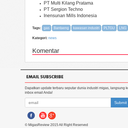
PT Multi Kilang Pratama
PT Sergion Techno
Inensunan Mills Indonesia
Tags:
gas
Bantaeng
kawasan industri
PLTGU
LNG
Kategori:
news
Komentar
EMAIL SUBSCRIBE
Dapatkan update terbaru seputar dunia industri migas, langsung k
inbox email Anda!
Submit
© MigasReview 2015 All Right Reserved