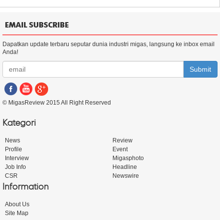
EMAIL SUBSCRIBE
Dapatkan update terbaru seputar dunia industri migas, langsung ke inbox email
Anda!
Submit
© MigasReview 2015 All Right Reserved
Kategori
News
Review
Profile
Event
Interview
Migasphoto
Job Info
Headline
CSR
Newswire
Information
About Us
Site Map