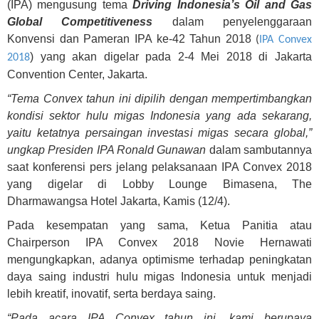
(IPA) mengusung tema
Driving Indonesia’s Oil and Gas
Global Competitiveness
dalam penyelenggaraan
Konvensi dan Pameran IPA ke-42 Tahun 2018
(
IPA Convex
)
yang akan digelar pada 2-4 Mei 2018 di Jakarta
2018
Convention Center, Jakarta.
“Tema Convex tahun ini dipilih dengan mempertimbangkan
kondisi sektor hulu migas Indonesia yang ada sekarang,
yaitu ketatnya persaingan investasi migas secara global,”
ungkap Presiden IPA Ronald Gunawan
dalam sambutannya
saat konferensi pers jelang pelaksanaan IPA Convex 2018
yang digelar di Lobby Lounge Bimasena, The
Dharmawangsa Hotel Jakarta, Kamis (12/4).
Pada kesempatan yang sama, Ketua Panitia atau
Chairperson IPA Convex 2018 Novie Hernawati
mengungkapkan, adanya optimisme terhadap peningkatan
daya saing industri hulu migas Indonesia untuk menjadi
lebih kreatif, inovatif, serta berdaya saing.
“Pada acara IPA Convex tahun ini, kami berupaya