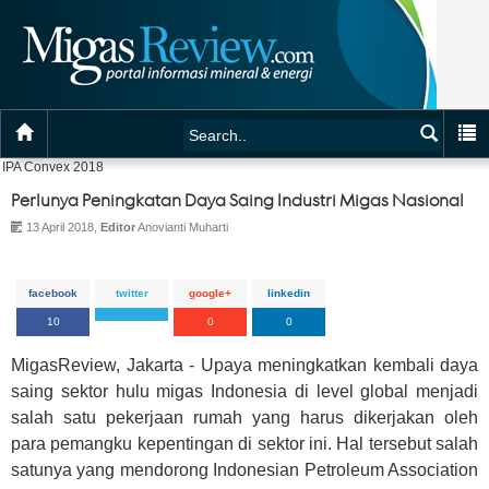
IPA Convex 2018
Perlunya Peningkatan Daya Saing Industri Migas Nasional
13 April 2018,
Editor
Anovianti Muharti
facebook
twitter
google+
linkedin
10
0
0
MigasReview, Jakarta - Upaya meningkatkan kembali daya
saing sektor hulu migas Indonesia di level global menjadi
salah satu pekerjaan rumah yang harus dikerjakan oleh
para pemangku kepentingan di sektor ini. Hal tersebut salah
satunya yang mendorong Indonesian Petroleum Association