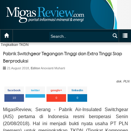
Tingkatkan TKDN
Pabrik Switchgear Tegangan Tinggi dan Extra Tinggi Siap
Berproduksi
21 August 2018,
Editor
Anovianti Muharti
dok. PLN
facebook
twitter
google+
linkedin
10
0
0
MigasReview, Serang - Pabrik Air-Insulated Switchgear
(AIS) pertama di Indonesia resmi beroperasi Senin
(20/08/2018). Hal ini menjadi bukti nyata usaha PT PLN
(persero) untuk meningkatkan TKDN (Tingkat Komponen