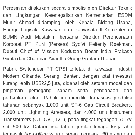
Peresmian dilakukan secara simbolis oleh Direktur Teknik
dan Lingkungan Ketenagalistrikan Kementerian ESDM
Munir Ahmad didampingi oleh Kepala Bidang Usaha,
Energi, Logistik, Kawasan dan Pariwisata II Kementerian
BUMN Abdi Mustakim bersama Direktur Perencanaan
Korporat PT PLN (Persero) Syofvi Felienty Roekman,
Deputi Chief of Mission Kedutaan Besar India Prakash
Gupta dan Chairman Avantha Group Gautam Thapar.
Pabrik Switchgear PT CPSI terletak di kawasan industri
Modern Cikande, Serang, Banten, dengan total investasi
kurang lebih US$22,5 juta, didanai oleh setoran modal dan
pinjaman pemegang saham serta pendanaan dari
perbankan lokal. Pabrik ini memiliki kapasitas produksi
tahunan sebanyak 1.000 unit SF-6 Gas Circuit Breakers,
2.000 unit Lightning Arresters, dan 4.000 unit Instrument
Transformers (CT, CVT, IVT), pada tingkat tegangan 70 kV
s.d. 500 kV. Dalam lima tahun, jumlah tenaga kerja ahli
termasuk
back-office
yang diserap mencapai 60 orang dan