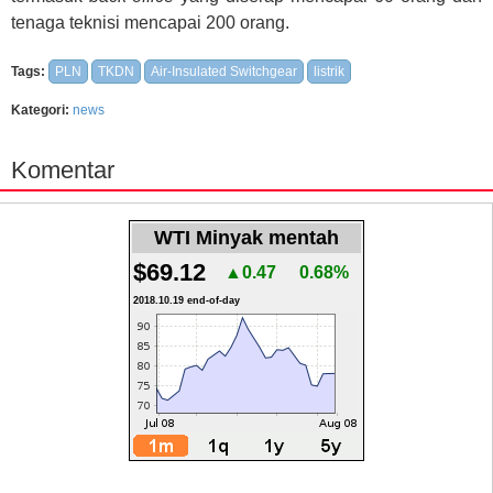
tenaga teknisi mencapai 200 orang.
Tags:
PLN
TKDN
Air-Insulated Switchgear
listrik
Kategori:
news
Komentar
WTI Minyak mentah
$69.12
▲0.47
0.68%
2018.10.19 end-of-day