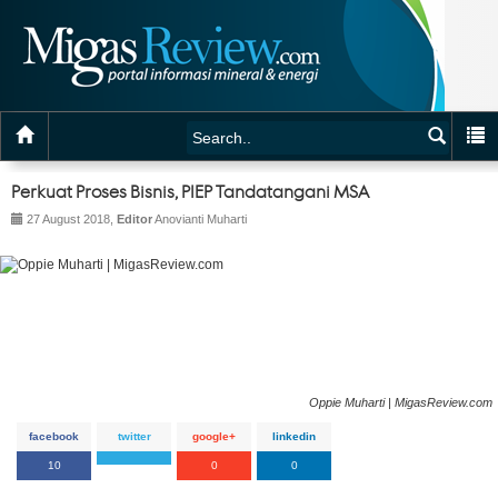
Perkuat Proses Bisnis, PIEP Tandatangani MSA
27 August 2018,
Editor
Anovianti Muharti
Oppie Muharti | MigasReview.com
facebook
twitter
google+
linkedin
10
0
0