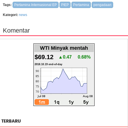
Tags:
Pertamina Internasional EP
PIEP
Pertamina
pengadaan
Kategori:
news
Komentar
WTI Minyak mentah
$69.12
▲0.47
0.68%
2018.10.19 end-of-day
TERBARU