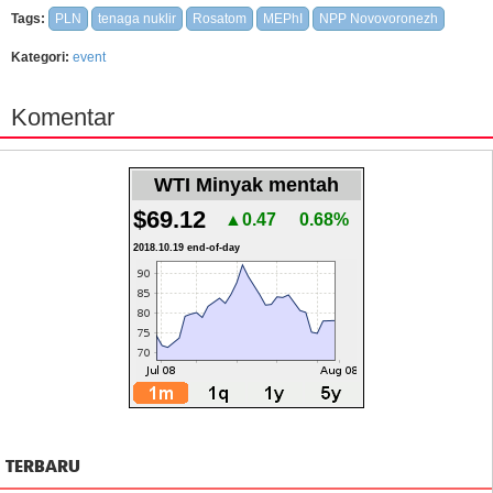
Tags:
PLN
tenaga nuklir
Rosatom
MEPhI
NPP Novovoronezh
Kategori:
event
Komentar
WTI Minyak mentah
$69.12
▲0.47
0.68%
2018.10.19 end-of-day
TERBARU