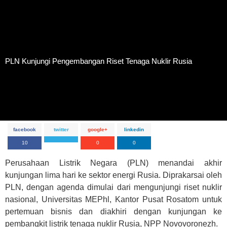
PLN Kunjungi Pengembangan Riset Tenaga Nuklir Rusia
PLN Kunjungi Pengembangan Riset Tenaga Nuklir Rusia
facebook
twitter
google+
linkedin
10
0
0
Perusahaan Listrik Negara (PLN) menandai akhir
kunjungan lima hari ke sektor energi Rusia. Diprakarsai oleh
PLN, dengan agenda dimulai dari mengunjungi riset nuklir
nasional, Universitas MEPhl, Kantor Pusat Rosatom untuk
pertemuan bisnis dan diakhiri dengan kunjungan ke
pembangkit listrik tenaga nuklir Rusia, NPP Novovoronezh.