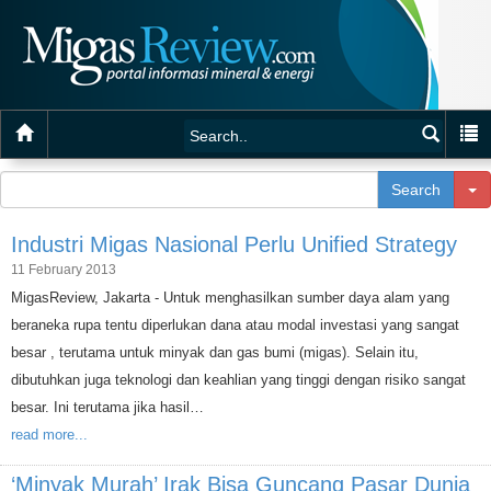
T
Search
Industri Migas Nasional Perlu Unified Strategy
11 February 2013
MigasReview, Jakarta - Untuk menghasilkan sumber daya alam yang
beraneka rupa tentu diperlukan dana atau modal investasi yang sangat
besar , terutama untuk minyak dan gas bumi (migas). Selain itu,
dibutuhkan juga teknologi dan keahlian yang tinggi dengan risiko sangat
besar. Ini terutama jika hasil…
read more...
‘Minyak Murah’ Irak Bisa Guncang Pasar Dunia