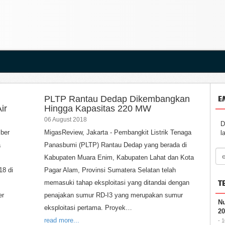
E
PLTP Rantau Dedap Dikembangkan
ir
Hingga Kapasitas 220 MW
06 August 2018
D
mber
MigasReview, Jakarta - Pembangkit Listrik Tenaga
l
a
Panasbumi (PLTP) Rantau Dedap yang berada di
Kabupaten Muara Enim, Kabupaten Lahat dan Kota
18 di
Pagar Alam, Provinsi Sumatera Selatan telah
T
memasuki tahap eksploitasi yang ditandai dengan
er
penajakan sumur RD-I3 yang merupakan sumur
Nu
eksploitasi pertama. Proyek…
20
read more...
- 