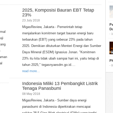
2025, Komposisi Bauran EBT Tetap
23%
23 July 2018
Pe
MigasReview, Jakarta - Pemerintah tetap
D
rmal
menjalankan komitmen target bauran energi baru
- 
uji
terbarukan (EBT) yang sebesar 23% pada tahun
yang
2025. Demikian dituturkan Menteri Energi dan Sumber
n
Daya Mineral (ESDM) Ignasius Jonan. "Komitmen
laman
23% itu kita tidak ubah sampai hari ini, yaitu tetap di
PH
al
tahun 2025," tegasnyaesdm.go.id.…
- 
read more...
Indonesia Miliki 13 Pembangkit Listrik
Tenaga Panasbumi
08 May 2018
MigasReview, Jakarta - Sumber daya energi
panasbumi di Indonesia diperkirakan mencapai
sekitar 28,5 Giga Watt electrical (GWe) yang terdiri