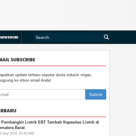
NEWSWIRE
MAIL SUBSCRIBE
apatkan update terbaru seputar dunia industri migas,
angsung ke inbox email Anda!
Submit
ERBARU
 Pembangkit Listrik EBT Tambah Kapasitas Listrik di
matera Barat
25 May 2018, 09:48 WIB