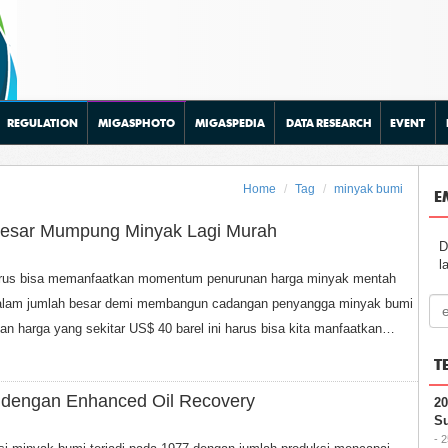
REGULATION
MIGASPHOTO
MIGASPEDIA
DATA RESEARCH
EVENT
Home
Tag
minyak bumi
E
Besar Mumpung Minyak Lagi Murah
D
l
arus bisa memanfaatkan momentum penurunan harga minyak mentah
dalam jumlah besar demi membangun cadangan penyangga minyak bumi
dan harga yang sekitar US$ 40 barel ini harus bisa kita manfaatkan…
T
k dengan Enhanced Oil Recovery
20
Su
- 