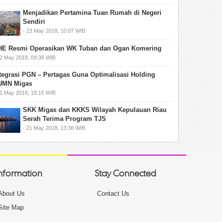
Menjadikan Pertamina Tuan Rumah di Negeri
Sendiri
- 23 May 2018, 10:07 WIB
HE Resmi Operasikan WK Tuban dan Ogan Komering
22 May 2018, 09:38 WIB
tegrasi PGN – Pertagas Guna Optimalisasi Holding
UMN Migas
21 May 2018, 18:15 WIB
SKK Migas dan KKKS Wilayah Kepulauan Riau
Serah Terima Program TJS
- 21 May 2018, 13:36 WIB
nformation
Stay Connected
About Us
Contact Us
Site Map