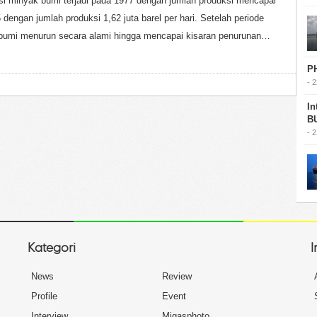
si minyak bumi terjadi pada 1977 dengan jumlah produksi mencapai
5 dengan jumlah produksi 1,62 juta barel per hari. Setelah periode
k bumi menurun secara alami hingga mencapai kisaran penurunan…
P
- 
In
B
- 
Kategori
I
News
Review
Profile
Event
Interview
Migasphoto