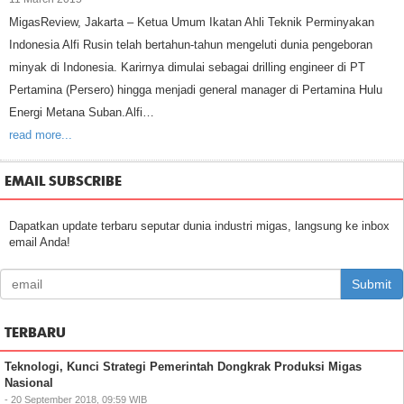
MigasReview, Jakarta – Ketua Umum Ikatan Ahli Teknik Perminyakan
Indonesia Alfi Rusin telah bertahun-tahun mengeluti dunia pengeboran
minyak di Indonesia. Karirnya dimulai sebagai drilling engineer di PT
Pertamina (Persero) hingga menjadi general manager di Pertamina Hulu
Energi Metana Suban.Alfi…
read more...
EMAIL SUBSCRIBE
Dapatkan update terbaru seputar dunia industri migas, langsung ke inbox
email Anda!
Submit
TERBARU
Teknologi, Kunci Strategi Pemerintah Dongkrak Produksi Migas
Nasional
- 20 September 2018, 09:59 WIB