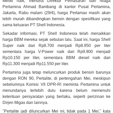
Meski naik, menurut
Direktur Pemasaran dan Niaga
Pertamina Ahmad Bambang
di kantor Pusat Pertamina,
Jakarta, Rabu malam (29/4), harga Pertamax
masih akan
lebih murah
dibandingkan
bensin
dengan spesifikasi yang
sama keluaran
PT Shell Indonesia.
Sekadar informasi,
PT
Shell
Indonesia
telah menaikkan
harga BBM
mereka
sejak sebulan lalu. Saat ini, harga Shell
Super naik dari Rp8.700 menjadi Rp8.950 per liter
sementara h
arga V-Power naik dari Rp9.900 menjadi
Rp10.150 per liter,
sementara BBM
diesel naik dari
Rp11.300 menjadi Rp11.550 per liter.
Pertamina juga tetap
meluncurkan produk bensin baru
nya
dengan
RON 90
,
Pertalite
,
di pertengahan Mei, meskipun
sebelumnya
Komisi VII DPR
-
RI meminta Pertamina untuk
menundanya terlebih
dulu karena
belum memenuhi
ketentuan persyaratan yang berlaku
,
seperti perizinan ke
Dirjen Migas dan lainnya.
"Pertalite jadi diluncurkan Mei ini,
tidak pada
1 Mei," kata