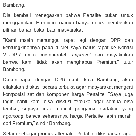
Bambang.
Dia kembali menegaskan bahwa
Pertalite bukan untuk
menggantikan Premium,
namun
hanya untuk memberikan
pilihan bahan bakar bagi masyarakat.
"K
am
i masih
me
nunggu rapat lagi dengan DPR dan
kemungkinannya pada 4 Mei saya harus rapat ke Komisi
VII-DPR untuk
memperoleh
approval
dan meyakinkan
bahwa kami
tidak
akan
meng
hapus
Premium," tutur
Bambang.
Dalam rapat dengan DPR nanti
, kata
Bambang, akan
dilakukan diskusi secara terbuka agar masyarakat mengerti
komposisi zat dan komponen harga Pertalite.
"Saya juga
ingin nanti
kami bisa
diskusi terbuka agar semua bisa
terlibat, supaya tidak muncul pengamat dadakan yang
ngomong
bahwa
seharusnya harga Pertalite lebih murah
dari Premium,"
sindir
Bambang.
Selain sebagai
produk
alternatif, Pertalite dikeluarkan agar