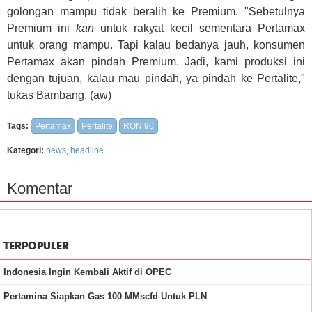
golongan
mampu tidak beralih ke Premium. "
S
ebetulnya
Premium ini
kan
untuk
rakyat kecil
sementara
Pertamax
untuk orang mampu. Tapi kalau bedanya jauh,
konsumen
P
ertamax akan pindah
P
remium.
Jadi, k
ami produksi ini
dengan
tujuan, kalau mau pindah
,
ya pindah ke Pertalite,"
tukas Bambang.
(aw)
Tags:
Pertamax
Pertalite
RON 90
Kategori:
news
,
headline
Komentar
TERPOPULER
Indonesia Ingin Kembali Aktif di OPEC
Pertamina Siapkan Gas 100 MMscfd Untuk PLN