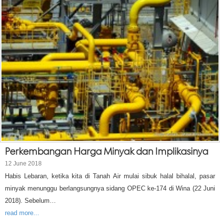
Perkembangan Harga Minyak dan Implikasinya
12 June 2018
Habis Lebaran, ketika kita di Tanah Air mulai sibuk halal bihalal, pasar
minyak menunggu berlangsungnya sidang OPEC ke-174 di Wina (22 Juni
2018). Sebelum…
read more...