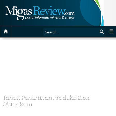
Tahan Penurunan Produksi Blok
Mahakam