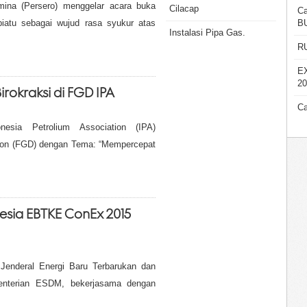
mina (Persero) menggelar acara buka
Cilacap
Ca
iatu sebagai wujud rasa syukur atas
B
Instalasi Pipa Gas.
R
E
20
irokraksi di FGD IPA
Ca
esia Petrolium Association (IPA)
on (FGD) dengan Tema: “Mempercepat
esia EBTKE ConEx 2015
 Jenderal Energi Baru Terbarukan dan
enterian ESDM, bekerjasama dengan