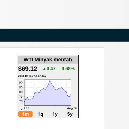
WTI Minyak mentah
$69.12
▲0.47
0.68%
2018.10.19 end-of-day