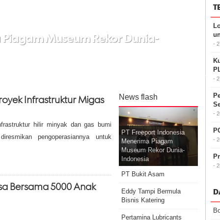
T
Lo
a Piagam Museum Rekor Dunia-
u
- 
Ku
P
- 
Pe
News flash
oyek Infrastruktur Migas
Se
- 
frastruktur hilir minyak dan gas bumi
P
PT Freeport Indonesia
diresmikan pengoperasiannya untuk
- 
Menerima Piagam
Museum Rekor Dunia-
Pr
Indonesia
- 
PT Bukit Asam
sa Bersama 5000 Anak
D
Eddy Tampi Bermula
Bisnis Katering
Bo
Pertamina Lubricants