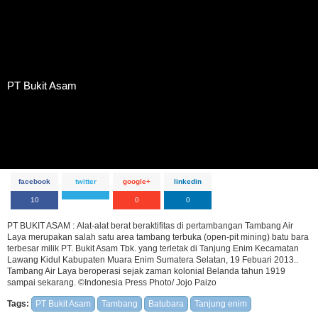
PT Bukit Asam
PT Bukit Asam
PT Bukit Asam
PT Bukit Asam
PT Bukit Asam
facebook
twitter
google+
linkedin
10
0
0
PT BUKIT ASAM : Alat-alat berat beraktifitas di pertambangan Tambang Air
Laya merupakan salah satu area tambang terbuka (open-pit mining) batu bara
terbesar milik PT. Bukit Asam Tbk. yang terletak di Tanjung Enim Kecamatan
Lawang Kidul Kabupaten Muara Enim Sumatera Selatan, 19 Febuari 2013..
Tambang Air Laya beroperasi sejak zaman kolonial Belanda tahun 1919
sampai sekarang. ©Indonesia Press Photo/ Jojo Paizo
Tags:
PT Bukit Asam
Tambang
Batubara
Tanjung enim