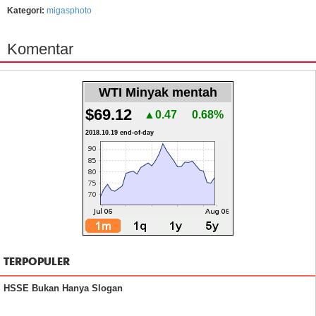
Kategori:
migasphoto
Komentar
WTI Minyak mentah
$69.12
▲0.47
0.68%
2018.10.19 end-of-day
TERPOPULER
HSSE Bukan Hanya Slogan