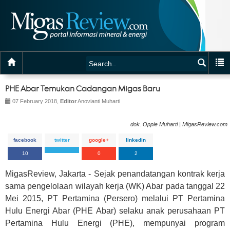
PHE Abar Temukan Cadangan Migas Baru
07 February 2018,
Editor
Anovianti Muharti
dok. Oppie Muharti | MigasReview.com
facebook
twitter
google+
linkedin
10
0
2
MigasReview, Jakarta - Sejak penandatangan kontrak kerja
sama pengelolaan wilayah kerja (WK) Abar pada tanggal 22
Mei 2015, PT Pertamina (Persero) melalui PT Pertamina
Hulu Energi Abar (PHE Abar) selaku anak perusahaan PT
Pertamina Hulu Energi (PHE), mempunyai program