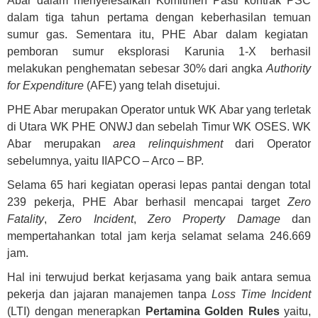
Abar dalam menyelesaikan Komitmen Pasti kontrak PSC
dalam tiga tahun pertama dengan keberhasilan temuan
sumur gas. Sementara itu, PHE Abar dalam kegiatan
pemboran sumur eksplorasi Karunia 1-X berhasil
melakukan penghematan sebesar 30% dari angka
Authority
for Expenditure
(AFE) yang telah disetujui.
PHE Abar merupakan Operator untuk WK Abar yang terletak
di Utara WK PHE ONWJ dan sebelah Timur WK OSES. WK
Abar merupakan
area relinquishment
dari Operator
sebelumnya, yaitu IIAPCO – Arco – BP.
Selama 65 hari kegiatan operasi lepas pantai dengan total
239 pekerja, PHE Abar berhasil mencapai target
Zero
Fatality
,
Zero Incident
,
Zero Property Damage
dan
mempertahankan total jam kerja selamat selama 246.669
jam.
Hal ini terwujud berkat kerjasama yang baik antara semua
pekerja dan jajaran manajemen tanpa
Loss Time Incident
(LTI) dengan menerapkan
Pertamina Golden Rules
yaitu,