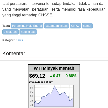
taat peraturan, intervensi terhadap tindakan tidak aman dan
yang menyalahi peraturan, serta memiliki rasa kepedulian
yang tinggi terhadap QHSSE.
Tags:
Pertamina Hulu Energi
cadangan migas
ONWJ
sumur
eksplorasi
hulu migas
Kategori:
news
Komentar
WTI Minyak mentah
$69.12
▲0.47
0.68%
2018.10.19 end-of-day