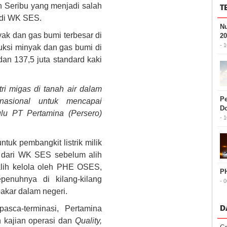
n Seribu yang menjadi salah
T
i di WK SES.
Nu
k dan gas bumi terbesar di
20
- 
uksi minyak dan gas bumi di
an 137,5 juta standard kaki
ri migas di tanah air dalam
Pe
nasional untuk mencapai
D
ulu PT Pertamina (Persero)
- 
uk pembangkit listrik milik
 dari WK SES sebelum alih
alih kelola oleh PHE OSES,
PH
penuhnya di kilang-kilang
- 
akar dalam negeri.
D
asca-terminasi, Pertamina
 kajian operasi dan
Quality,