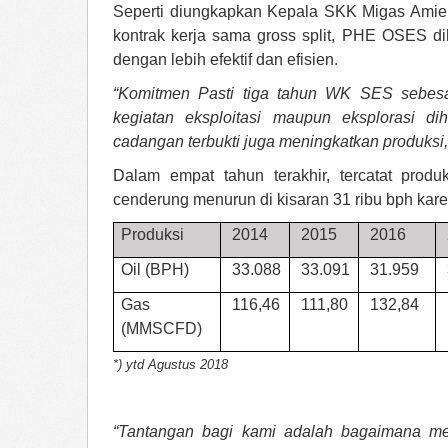
Seperti diungkapkan Kepala SKK Migas Amie
kontrak kerja sama gross split, PHE OSES di
dengan lebih efektif dan efisien.
“Komitmen Pasti tiga tahun WK SES sebesa
kegiatan eksploitasi maupun eksplorasi d
cadangan terbukti juga meningkatkan produksi,
Dalam empat tahun terakhir, tercatat prod
cenderung menurun di kisaran 31 ribu bph ka
Produksi
2014
2015
2016
Oil (BPH)
33.088
33.091
31.959
Gas
116,46
111,80
132,84
(MMSCFD)
*) ytd Agustus 2018
“Tantangan bagi kami adalah bagaimana me