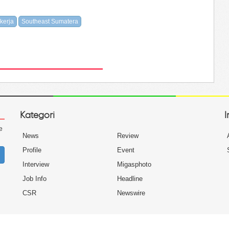
kerja
Southeast Sumatera
Kategori
I
e
News
Review
Profile
Event
Interview
Migasphoto
Job Info
Headline
CSR
Newswire