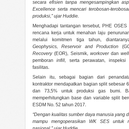
secara efisien tanpa mengesampingkan as
Excellence serta mencari terobosan-terobos
produksi,” ujar Huddie.
Menghadapi tantangan tersebut, PHE OSES 
rencana kerja untuk menahan laju penuruna
melalui komitmen tiga tahun, diantara
Geophysics, Reservoir and Production
(GG
Recovery
(EOR), Seismik,
workover
dan
well
pemboran
infill,
serta perawatan, inspeksi d
fasilitas.
Selain itu, sebagai bagian dari penandat
kontraktor mendapatkan bagian split sebesar 
dan 73,5% untuk produksi gas bumi. Bag
memperhitungkan base dan variable split ber
ESDM No. 52 tahun 2017.
“Dengan kualitas sumber daya manusia yang dim
mampu mengoperasikan WK SES untuk me
nasional,” ujar Huddie.