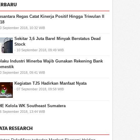
ERBARU
santara Regas Catat Kinerja Positif Hingga Triwulan II
18
10 September 2018, 10:32 WIB
Sekitar 3,6 Juta Barel Minyak Berstatus Dead
Stock
- 10 September 2018, 09:49 WIB
laku Industri Minerba Wajib Gunakan Rekening Bank
omestik
10 September 2018, 09:41 WIB
Kegiatan TJS Hadirkan Manfaat Nyata
- 07 September 2018, 09:58 WIB
E Kelola WK Southeast Sumatera
06 September 2018, 13:44 WIB
ATA RESEARCH