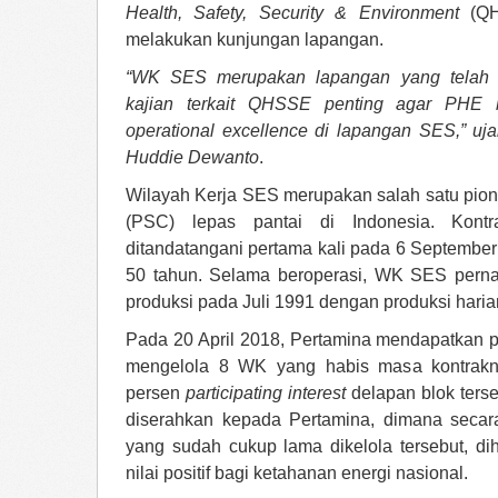
Health, Safety, Security & Environment
(QHS
melakukan kunjungan lapangan.
“WK SES merupakan lapangan yang telah m
kajian terkait QHSSE penting agar PHE 
operational excellence di lapangan SES,” u
Huddie Dewanto
.
Wilayah Kerja SES merupakan salah satu pione
(PSC) lepas pantai di Indonesia. Kon
ditandatangani pertama kali pada 6 September 
50 tahun. Selama beroperasi, WK SES pern
produksi pada Juli 1991 dengan produksi hari
Pada 20 April 2018, Pertamina mendapatkan 
mengelola 8 WK yang habis masa kontrakny
persen
participating interest
delapan blok ters
diserahkan kepada Pertamina, dimana secar
yang sudah cukup lama dikelola tersebut, d
nilai positif bagi ketahanan energi nasional.