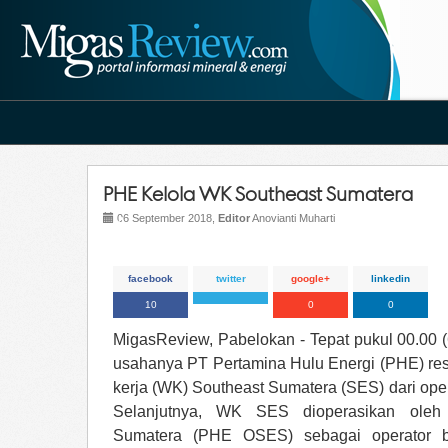
PHE Kelola WK Southeast Sumatera
06 September 2018,
Editor
Anovianti Muharti
facebook
twitter
google+
linkedin
10
0
0
MigasReview, Pabelokan - Tepat pukul 00.00 (
usahanya PT Pertamina Hulu Energi (PHE) res
kerja (WK) Southeast Sumatera (SES) dari op
Selanjutnya, WK SES dioperasikan oleh
Sumatera (PHE OSES) sebagai operator ba