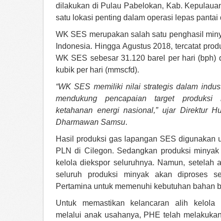
dilakukan di Pulau Pabelokan, Kab. Kepulaua
satu lokasi penting dalam operasi lepas panta
WK SES merupakan salah satu penghasil minya
Indonesia. Hingga Agustus 2018, tercatat prod
WK SES sebesar 31.120 barel per hari (bph) d
kubik per hari (mmscfd).
“WK SES memiliki nilai strategis dalam indust
mendukung pencapaian target produksi 
ketahanan energi nasional,” ujar Direktur H
Dharmawan Samsu
.
Hasil produksi gas lapangan SES digunakan unt
PLN di Cilegon. Sedangkan produksi minyak
kelola diekspor seluruhnya. Namun, setelah 
seluruh produksi minyak akan diproses se
Pertamina untuk memenuhi kebutuhan bahan b
Untuk memastikan kelancaran alih kelola p
melalui anak usahanya, PHE telah melakukan