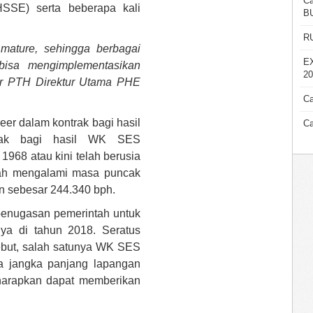
Ca
SE) serta beberapa kali
B
R
ature, sehingga berbagai
E
bisa mengimplementasikan
20
jar PTH Direktur Utama PHE
Ca
er dalam kontrak bagi hasil
Ca
trak bagi hasil WK SES
1968 atau kini telah berusia
ah mengalami masa puncak
an sebesar 244.340 bph.
penugasan pemerintah untuk
a di tahun 2018. Seratus
ebut, salah satunya WK SES
a jangka panjang lapangan
iharapkan dapat memberikan