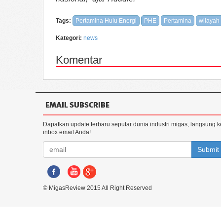
Tags:
Pertamina Hulu Energi
PHE
Pertamina
wilayah 
Kategori:
news
Komentar
EMAIL SUBSCRIBE
Dapatkan update terbaru seputar dunia industri migas, langsung k
inbox email Anda!
Submit
© MigasReview 2015 All Right Reserved