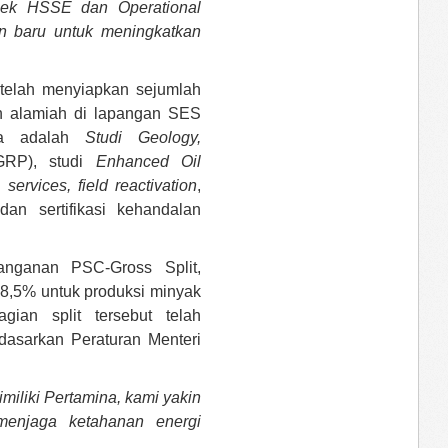
pek HSSE dan Operational
an baru untuk meningkatkan
telah menyiapkan sejumlah
n alamiah di lapangan SES
nya adalah
Studi Geology,
RP), studi
Enhanced Oil
 services, field reactivation
,
an sertifikasi kehandalan
anganan PSC-Gross Split,
68,5% untuk produksi minyak
ian split tersebut telah
dasarkan Peraturan Menteri
iliki Pertamina, kami yakin
njaga ketahanan energi