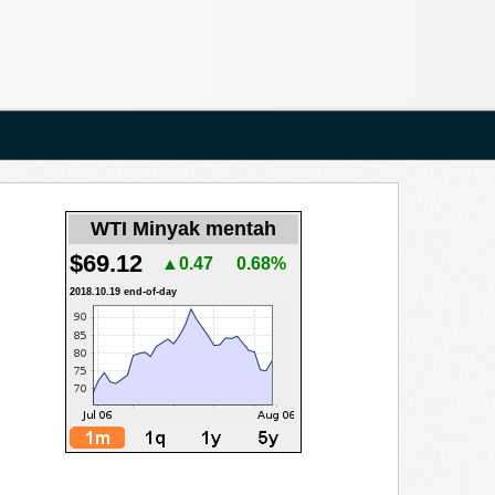
WTI Minyak mentah
$69.12
▲0.47
0.68%
2018.10.19 end-of-day