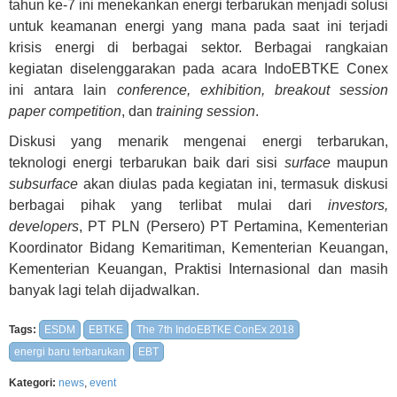
tahun ke-7 ini menekankan energi terbarukan menjadi solusi
untuk keamanan energi yang mana pada saat ini terjadi
krisis energi di berbagai sektor. Berbagai rangkaian
kegiatan diselenggarakan pada acara IndoEBTKE Conex
ini antara lain
conference, exhibition, breakout session
paper competition
, dan
training session
.
Diskusi yang menarik mengenai energi terbarukan,
teknologi energi terbarukan baik dari sisi
surface
maupun
subsurface
akan diulas pada kegiatan ini, termasuk diskusi
berbagai pihak yang terlibat mulai dari
investors,
developers
, PT PLN (Persero) PT Pertamina, Kementerian
Koordinator Bidang Kemaritiman, Kementerian Keuangan,
Kementerian Keuangan, Praktisi Internasional dan masih
banyak lagi telah dijadwalkan.
Tags:
ESDM
EBTKE
The 7th IndoEBTKE ConEx 2018
energi baru terbarukan
EBT
Kategori:
news
,
event