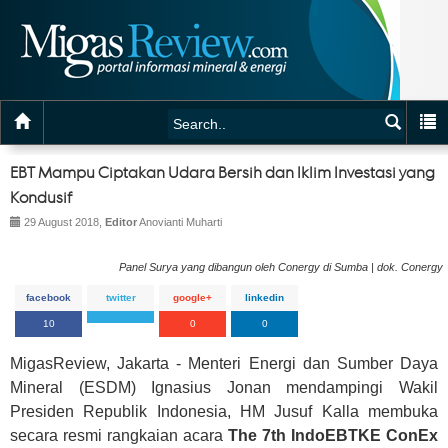
EBT Mampu Ciptakan Udara Bersih dan Iklim Investasi yang
Kondusif
29 August 2018,
Editor
Anovianti Muharti
Panel Surya yang dibangun oleh Conergy di Sumba | dok. Conergy
facebook
twitter
google+
linkedin
10
0
0
MigasReview, Jakarta - Menteri Energi dan Sumber Daya
Mineral (ESDM) Ignasius Jonan mendampingi Wakil
Presiden Republik Indonesia, HM Jusuf Kalla membuka
secara resmi rangkaian acara
The 7th IndoEBTKE ConEx