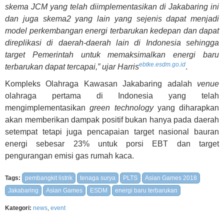
skema JCM yang telah diimplementasikan di Jakabaring ini
dan juga skema2 yang lain yang sejenis dapat menjadi
model perkembangan energi terbarukan kedepan dan dapat
direplikasi di daerah-daerah lain di Indonesia sehingga
target Pemerintah untuk memaksimalkan energi baru
ebtke.esdm.go.id
terbarukan dapat tercapai,” ujar Harris
.
Kompleks Olahraga Kawasan Jakabaring adalah
venue
olahraga pertama di Indonesia yang telah
mengimplementasikan
green technology
yang diharapkan
akan memberikan dampak positif bukan hanya pada daerah
setempat tetapi juga pencapaian target nasional bauran
energi sebesar 23% untuk porsi EBT dan target
pengurangan emisi gas rumah kaca.
Tags:
pembangkit listrik
tenaga surya
PLTS
Asian Games 2018
Jakabaring
Asian Games
ESDM
energi baru terbarukan
Kategori:
news
,
event