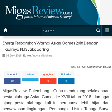
Energi Terbarukan Warnai Asian Games 2018 Dengan
Hadirnya PLTS Jakabaring
03 July 2018,
Editor
Anovianti Muharti
dok. EBTKE, Kementerian ESDM
facebook
twitter
google+
linkedin
10
0
0
MigasReview, Palembang - Guna mendukung pelaksanaan
pesta olahraga Asian Games ke XVIII tahun 2018, dan agar
ajang pesta olahraga kali ini bernuansa lebih hijau dan
berwawasan lingkungan, Pembangkit Listrik Tenaga Surya