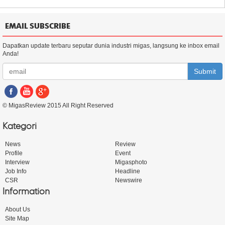
EMAIL SUBSCRIBE
Dapatkan update terbaru seputar dunia industri migas, langsung ke inbox email
Anda!
Submit
© MigasReview 2015 All Right Reserved
Kategori
News
Review
Profile
Event
Interview
Migasphoto
Job Info
Headline
CSR
Newswire
Information
About Us
Site Map