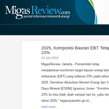
2025, Komposisi Bauran EBT Teta
23%
23 July 2018
MigasReview, Jakarta - Pemerintah tetap
menjalankan komitmen target bauran energi bar
terbarukan (EBT) yang sebesar 23% pada tahu
2025. Demikian dituturkan Menteri Energi dan 
Daya Mineral (ESDM) Ignasius Jonan. "Komitm
23% itu kita tidak ubah sampai hari ini, yaitu tet
tahun 2025," tegasnyaesdm.go.id.…
read more...