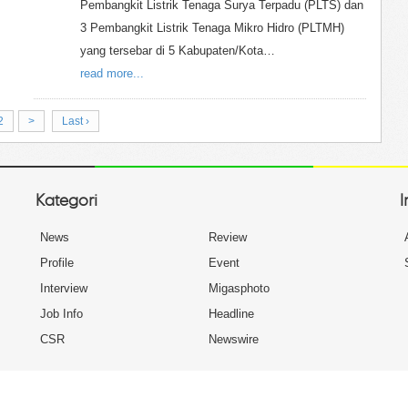
Pembangkit Listrik Tenaga Surya Terpadu (PLTS) dan
3 Pembangkit Listrik Tenaga Mikro Hidro (PLTMH)
yang tersebar di 5 Kabupaten/Kota…
read more...
2
>
Last ›
Kategori
I
News
Review
Profile
Event
Interview
Migasphoto
Job Info
Headline
CSR
Newswire