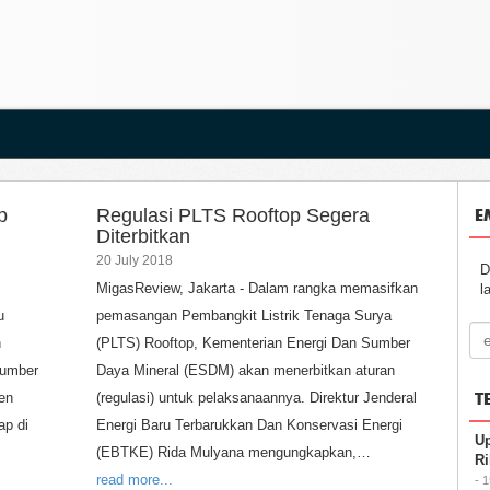
E
p
Regulasi PLTS Rooftop Segera
Diterbitkan
20 July 2018
D
MigasReview, Jakarta - Dalam rangka memasifkan
l
u
pemasangan Pembangkit Listrik Tenaga Surya
n
(PLTS) Rooftop, Kementerian Energi Dan Sumber
Sumber
Daya Mineral (ESDM) akan menerbitkan aturan
T
en
(regulasi) untuk pelaksanaannya. Direktur Jenderal
ap di
Energi Baru Terbarukkan Dan Konservasi Energi
Up
(EBTKE) Rida Mulyana mengungkapkan,…
R
read more...
- 