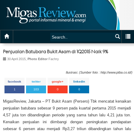
Penjualan Batubara Bukit Asam di 1Q2015 Naik 9%
30 April 2015,
Photo Editor
Fachry
Ilustrasi. (Sumber foto : http://www.ptba.co.id/)
facebook
twitter
google+
linkedin
1
103
0
0
MigasReview, Jakarta – PT Bukit Asam (Persero) Tbk mencatat kenaikan
penjualan batubara sebesar 9 persen pada kuartal pertama 2015 menjadi
4,57 juta ton dibandingkan periode yang sama tahun lalu 4,21 juta ton.
Kenaikan penjualan ini diimbangi dengan peningkatan pendapatan
sebesar 6 persen atau menjadi Rp3,27 triliun dibandingkan tahun lalu