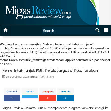
Warning
: file_get_contents(http://urls.api.twitter.com/1/urls/count.json?
url=http://www.migasreview.com/post/1450171482/pemerintah-tunjuk-pgn-kelola-
jargas-di-kota-tarakan.html): failed to open stream: HTTP request failed! HTTP/1.1
410 Gone in
/home1/archiss/public_html/migasreview.com/application/modules/post/helpers
on line
50
Pemerintah Tunjuk PGN Kelola Jargas di Kota Tarakan
15 December 2015,
Editor
Tyo Raharjo
facebook
twitter
google+
linkedin
1
0
4
Migas Review, Jakarta. Untuk mempercepat program konversi energi ke