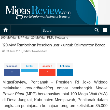
100 MW dari MPP dan 20 MW dari PLTU Ketapang
120 MW Tambahan Pasokan Listrik untuk Kalimantan Barat
03 June 2016,
Editor
Novi Muharti
facebook
twitter
google+
linkedin
2
0
1
MigasReview, Pontianak - Presiden RI Joko Widodo
melakukan
groundbreaking
empat pembangkit
Mobile
Power Plant
(MPP) berkapasitas total 100 Mega Watt (MW)
di Desa Jungkat, Kabupaten Mempawah, Pontianak dalam
rangkaian peninjauan kemajuan program kelistrikan 35.000