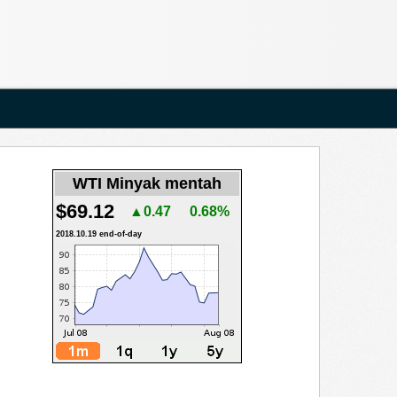
WTI Minyak mentah
$69.12
▲0.47
0.68%
2018.10.19 end-of-day