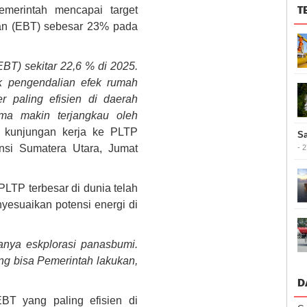
T
merintah mencapai target
kan (EBT) sebesar 23% pada
BT) sekitar 22,6 % di 2025.
k pengendalian efek rumah
 paling efisien di daerah
ama makin terjangkau oleh
 kunjungan kerja ke PLTP
Sa
insi Sumatera Utara, Jumat
- 
LTP terbesar di dunia telah
esuaikan potensi energi di
anya eskplorasi panasbumi.
ng bisa Pemerintah lakukan,
D
BT yang paling efisien di