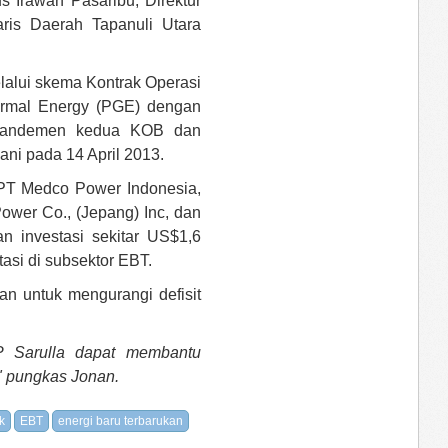
 Irawan Pasaribu, Direktur
is Daerah Tapanuli Utara
lalui skema Kontrak Operasi
rmal Energy (PGE) dengan
 amandemen kedua KOB dan
ani pada 14 April 2013.
 PT Medco Power Indonesia,
Power Co., (Jepang) Inc, dan
an investasi sekitar US$1,6
stasi di subsektor EBT.
an untuk mengurangi defisit
P Sarulla dapat membantu
," pungkas Jonan.
k
EBT
energi baru terbarukan