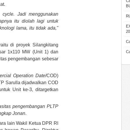
Ca
at.
B
 cycle. Jadi menggunakan
R
pnya itu diolah lagi untuk
E
knologi lama, itu tidak ada,"
20
Ca
itu di proyek Silangkitang
sar 1x110 MW (Unit 1) dan
Ca
asitas pengembangan sebesar
rcial Operation Date
/COD)
LTP Sarulla dijadwalkan COD
tuk Unit ke-3, ditargetkan
apasitas pengembangan PLTP
ungkap Jonan
.
tara lain Wakil Ketua DPR RI