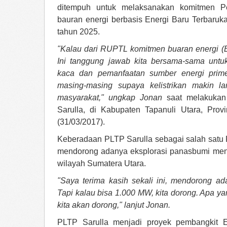
ditempuh untuk melaksanakan komitmen Pe
bauran energi berbasis Energi Baru Terbaru
tahun 2025.
"Kalau dari RUPTL komitmen buaran energi (E
Ini tanggung jawab kita bersama-sama untu
kaca dan pemanfaatan sumber energi primer
masing-masing supaya kelistrikan makin l
masyarakat," ungkap Jonan
saat melakukan
Sarulla, di Kabupaten Tapanuli Utara, Prov
(31/03/2017).
Keberadaan PLTP Sarulla sebagai salah satu P
mendorong adanya eksplorasi panasbumi meny
wilayah Sumatera Utara.
"Saya terima kasih sekali ini, mendorong ad
Tapi kalau bisa 1.000 MW, kita dorong. Apa ya
kita akan dorong," lanjut Jonan.
PLTP Sarulla menjadi proyek pembangkit E