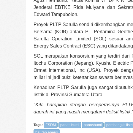
Agus Hermanto, Ketua Komisi VII DPR RI Gus
Jenderal EBTKE Rida Mulyana dan Sekretar
Edward Tampubolon.
Proyek PLTP Sarulla sendiri dikembangkan me
Bersama (KOB) antara PT Pertamina Geothe
Sarulla Operation Limited (SOL) sesuai
Energy Sales Contract (ESC) yang ditandatang
SOL merupakan konsorsium yang terdiri dari
Itochu Corporation (Jepang), Kyushu Electric 
Ormat International, Inc (USA). Proyek deng
miliar ini jadi bukti ketertarikan swasta berinve
Kehadiran PLTP Sarulla juga sangat dibutuhk
listrik di Provinsi Sumatera Utara.
"Kita harapkan dengan beroperasinya PLT
daerah ini yang masih mengalami defisit listrik
Tags:
ESDM
panas bumi
panasbumi
pembangkit listri
bauran energi