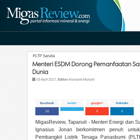
PLTP Sarulla
Menteri ESDM Dorong Pemanfaatan Sal
Dunia
03 April 2017,
Editor
Anovianti Muharti
facebook
twitter
google+
linkedin
10
0
0
MigasReview, Tapanuli - Menteri Energi dan 
Ignasius Jonan berkomitmen penuh untu
Pembangkit Listrik Tenaga Panasbumi (PLTP