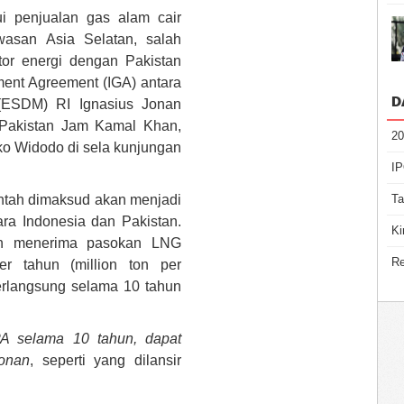
ui penjualan gas alam cair
asan Asia Selatan, salah
tor energi dengan Pakistan
ent Agreement (IGA) antara
D
(ESDM) RI Ignasius Jonan
 Pakistan Jam Kamal Khan,
20
ko Widodo di sela kunjungan
IP
ntah dimaksud akan menjadi
Ta
ra Indonesia dan Pakistan.
Ki
kan menerima pasokan LNG
Re
r tahun (million ton per
erlangsung selama 10 tahun
A selama 10 tahun, dapat
Jonan
, seperti yang dilansir