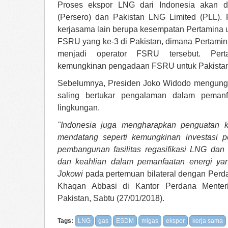
Proses ekspor LNG dari Indonesia akan d
(Persero) dan Pakistan LNG Limited (PLL).
kerjasama lain berupa kesempatan Pertamina
FSRU yang ke-3 di Pakistan, dimana Pertamin
menjadi operator FSRU tersebut. Pert
kemungkinan pengadaan FSRU untuk Pakistan
Sebelumnya, Presiden Joko Widodo mengung
saling bertukar pengalaman dalam peman
lingkungan.
"Indonesia juga mengharapkan penguatan k
mendatang seperti kemungkinan investasi p
pembangunan fasilitas regasifikasi LNG dan
dan keahlian dalam pemanfaatan energi yan
Jokowi
pada pertemuan bilateral dengan Perd
Khaqan Abbasi di Kantor Perdana Menteri,
Pakistan, Sabtu (27/01/2018).
Tags:
LNG
gas
ESDM
migas
ekspor
kerja sama