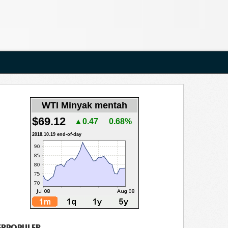
WTI Minyak mentah
$69.12
▲0.47
0.68%
2018.10.19 end-of-day
ERPOPULER