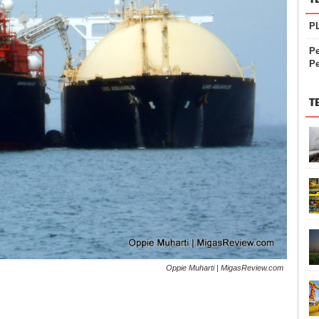
PL
P
Pe
T
Oppie Muharti | MigasReview.com