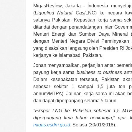
MigasReview, Jakarta - Indonesia menyetuj
(
Liquefied Natural Gas
/LNG) ke negara kaw
satunya Pakistan. Kepastian kerja sama sek
ditandai dengan penandatangan Inter Governm
Menteri Energi dan Sumber Daya Mineral 
dengan Menteri Negara Divisi Perminyakan
yang disaksikan langsung oleh Presiden RI Jo
kerjanya ke Islamabad, Pakistan.
Jonan menyampaikan, perjanjian antar pemeri
payung kerja sama
business to business
anta
Dalam kesepakatan tersebut, Pakistan a
sebesar sekitar 1 sampai 1,5 juta ton pe
annum/MTPA). Jalinan kerja sama ini akan b
dan dapat diperpanjang selama 5 tahun.
"Ekspor LNG ke Pakistan sebesar 1,5 MTP
diperpanjang lima tahun berikutnya," ujar 
migas.esdm.go.id
, Selasa (30/01/2018).