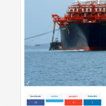
facebook
twitter
google+
linkedin
10
0
1