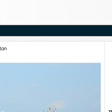
tan
T