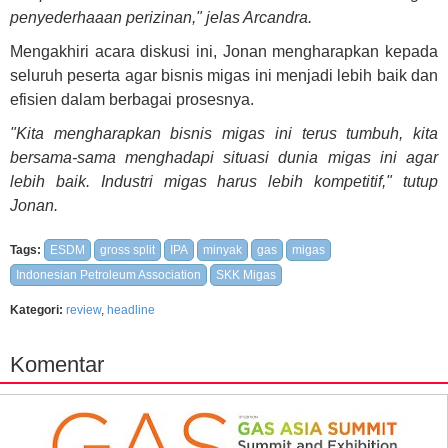
penyederhaaan perizinan," jelas Arcandra.
Mengakhiri acara diskusi ini, Jonan mengharapkan kepada
seluruh peserta agar bisnis migas ini menjadi lebih baik dan
efisien dalam berbagai prosesnya.
"Kita mengharapkan bisnis migas ini terus tumbuh, kita
bersama-sama menghadapi situasi dunia migas ini agar
lebih baik. Industri migas harus lebih kompetitif," tutup
Jonan.
Tags:
ESDM
gross split
IPA
minyak
gas
migas
Indonesian Petroleum Association
SKK Migas
Kategori:
review
,
headline
Komentar