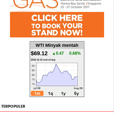
WTI Minyak mentah
$69.12
▲0.47
0.68%
2018.10.19 end-of-day
TERPOPULER