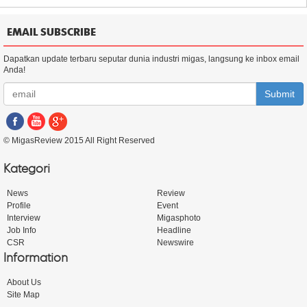
EMAIL SUBSCRIBE
Dapatkan update terbaru seputar dunia industri migas, langsung ke inbox email
Anda!
Submit
© MigasReview 2015 All Right Reserved
Kategori
News
Review
Profile
Event
Interview
Migasphoto
Job Info
Headline
CSR
Newswire
Information
About Us
Site Map