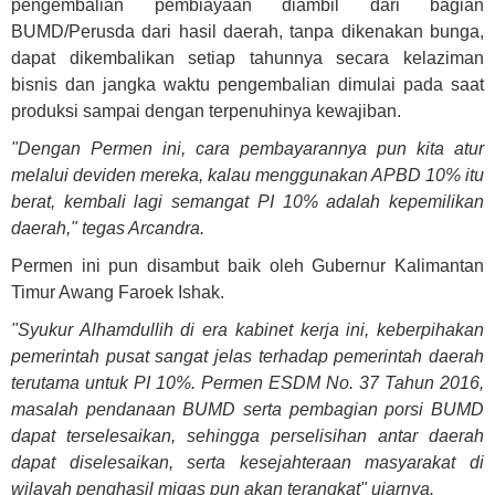
pengembalian pembiayaan diambil dari bagian
BUMD/Perusda dari hasil daerah, tanpa dikenakan bunga,
dapat dikembalikan setiap tahunnya secara kelaziman
bisnis dan jangka waktu pengembalian dimulai pada saat
produksi sampai dengan terpenuhinya kewajiban.
"Dengan Permen ini, cara pembayarannya pun kita atur
melalui deviden mereka, kalau menggunakan APBD 10% itu
berat, kembali lagi semangat PI 10% adalah kepemilikan
daerah," tegas Arcandra.
Permen ini pun disambut baik oleh Gubernur Kalimantan
Timur Awang Faroek Ishak.
"Syukur Alhamdullih di era kabinet kerja ini, keberpihakan
pemerintah pusat sangat jelas terhadap pemerintah daerah
terutama untuk PI 10%. Permen ESDM No. 37 Tahun 2016,
masalah pendanaan BUMD serta pembagian porsi BUMD
dapat terselesaikan, sehingga perselisihan antar daerah
dapat diselesaikan, serta kesejahteraan masyarakat di
wilayah penghasil migas pun akan terangkat" ujarnya.