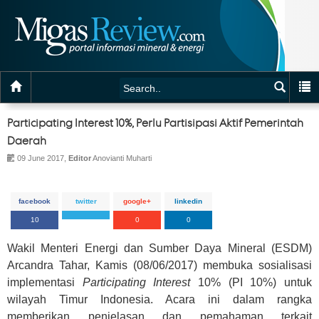
Participating Interest 10%, Perlu Partisipasi Aktif Pemerintah
Daerah
09 June 2017,
Editor
Anovianti Muharti
facebook
twitter
google+
linkedin
10
0
0
Wakil Menteri Energi dan Sumber Daya Mineral (ESDM)
Arcandra Tahar, Kamis (08/06/2017) membuka sosialisasi
implementasi
Participating Interest
10% (PI 10%) untuk
wilayah Timur Indonesia. Acara ini dalam rangka
memberikan penjelasan dan pemahaman terkait