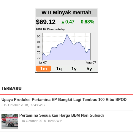
WTI Minyak mentah
$69.12
▲0.47
0.68%
2018.10.19 end-of-day
TERBARU
Upaya Produksi Pertamina EP Bangkit Lagi Tembus 100 Ribu BPOD
- 15 October 2018, 09:43 WIB
Pertamina Sesuaikan Harga BBM Non Subsidi
- 10 October 2018, 10:46 WIB