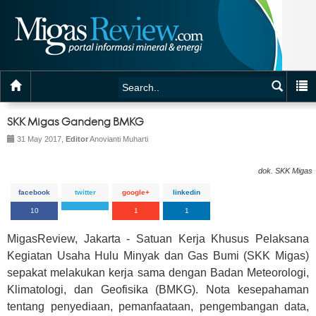
SKK Migas Gandeng BMKG
31 May 2017,
Editor
Anovianti Muharti
dok. SKK Migas
facebook
twitter
google+
linkedin
10
1
1
MigasReview, Jakarta - Satuan Kerja Khusus Pelaksana
Kegiatan Usaha Hulu Minyak dan Gas Bumi (SKK Migas)
sepakat melakukan kerja sama dengan Badan Meteorologi,
Klimatologi, dan Geofisika (BMKG). Nota kesepahaman
tentang penyediaan, pemanfaataan, pengembangan data,