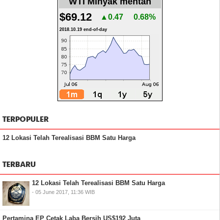
WTI Minyak mentah
$69.12
▲0.47
0.68%
2018.10.19 end-of-day
TERPOPULER
12 Lokasi Telah Terealisasi BBM Satu Harga
TERBARU
12 Lokasi Telah Terealisasi BBM Satu Harga
- 05 June 2017, 11:36 WIB
Pertamina EP Cetak Laba Bersih US$192 Juta