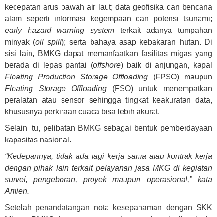
kecepatan arus bawah air laut; data geofisika dan bencana
alam seperti informasi kegempaan dan potensi tsunami;
early hazard warning system
terkait adanya tumpahan
minyak (
oil spill
); serta bahaya asap kebakaran hutan. Di
sisi lain, BMKG dapat memanfaatkan fasilitas migas yang
berada di lepas pantai (
offshore
) baik di anjungan, kapal
Floating Production Storage Offloading
(FPSO) maupun
Floating Storage Offloading
(FSO) untuk menempatkan
peralatan atau sensor sehingga tingkat keakuratan data,
khususnya perkiraan cuaca bisa lebih akurat.
Selain itu, pelibatan BMKG sebagai bentuk pemberdayaan
kapasitas nasional.
“Kedepannya, tidak ada lagi kerja sama atau kontrak kerja
dengan pihak lain terkait pelayanan jasa MKG di kegiatan
survei, pengeboran, proyek maupun operasional,” kata
Amien.
Setelah penandatangan nota kesepahaman dengan SKK