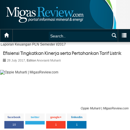
Laporan Keuangan PLN Semester I/2017
Efisiensi Tingkatkan Kinerja serta Pertahankan Tarif Listrik
28 July 2017,
Editor
Anovianti Muharti
Oppie Muharti | MigasReview.com
facebook
twitter
google+
linkedin
10
1
1