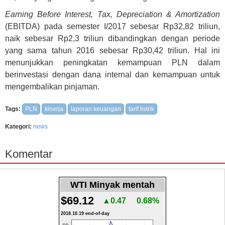
Earning Before Interest, Tax, Depreciation & Amortization
(EBITDA) pada semester I/2017 sebesar Rp32,82 triliun,
naik sebesar Rp2,3 triliun dibandingkan dengan periode
yang sama tahun 2016 sebesar Rp30,42 triliun. Hal ini
menunjukkan peningkatan kemampuan PLN dalam
berinvestasi dengan dana internal dan kemampuan untuk
mengembalikan pinjaman.
Tags:
PLN
kinerja
laporan keuangan
tarif listrik
Kategori:
news
Komentar
WTI Minyak mentah
$69.12
▲0.47
0.68%
2018.10.19 end-of-day