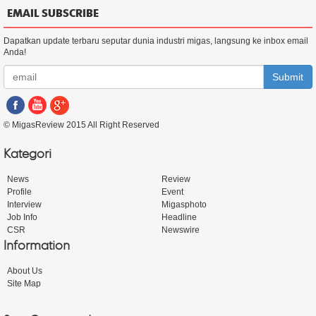
EMAIL SUBSCRIBE
Dapatkan update terbaru seputar dunia industri migas, langsung ke inbox email
Anda!
Submit
© MigasReview 2015 All Right Reserved
Kategori
News
Review
Profile
Event
Interview
Migasphoto
Job Info
Headline
CSR
Newswire
Information
About Us
Site Map