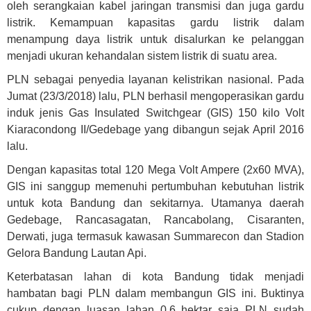
oleh serangkaian kabel jaringan transmisi dan juga gardu
listrik. Kemampuan kapasitas gardu listrik dalam
menampung daya listrik untuk disalurkan ke pelanggan
menjadi ukuran kehandalan sistem listrik di suatu area.
PLN sebagai penyedia layanan kelistrikan nasional. Pada
Jumat (23/3/2018) lalu, PLN berhasil mengoperasikan gardu
induk jenis Gas Insulated Switchgear (GIS) 150 kilo Volt
Kiaracondong II/Gedebage yang dibangun sejak April 2016
lalu.
Dengan kapasitas total 120 Mega Volt Ampere (2x60 MVA),
GIS ini sanggup memenuhi pertumbuhan kebutuhan listrik
untuk kota Bandung dan sekitarnya. Utamanya daerah
Gedebage, Rancasagatan, Rancabolang, Cisaranten,
Derwati, juga termasuk kawasan Summarecon dan Stadion
Gelora Bandung Lautan Api.
Keterbatasan lahan di kota Bandung tidak menjadi
hambatan bagi PLN dalam membangun GIS ini. Buktinya
cukup dengan luasan lahan 0,6 hektar saja PLN sudah