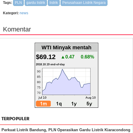
Tags:
PLN
gardu listrik
listrik
Perusahaan Listrik Negara
Kategori:
news
Komentar
WTI Minyak mentah
$69.12
▲0.47
0.68%
2018.10.19 end-of-day
TERPOPULER
Perkuat Listrik Bandung, PLN Operasikan Gardu Listrik Kiaracondong