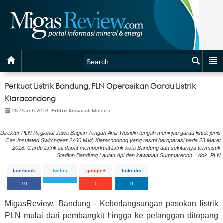
Perkuat Listrik Bandung, PLN Operasikan Gardu Listrik
Kiaracondong
26 March 2018,
Editor
Anovianti Muharti
Direktur PLN Regional Jawa Bagian Tengah Amir Rosidin tengah meninjau gardu listrik jenis
Gas Insulated Switchgear 2x60 MVA Kiaracondong yang resmi beroperasi pada 23 Maret
2018. Gardu listrik ini dapat memperkuat listrik kota Bandung dan sekitarnya termasuk
Stadion Bandung Lautan Api dan kawasan Summarecon. | dok. PLN
facebook
twitter
google+
linkedin
10
0
0
MigasReview, Bandung - Keberlangsungan pasokan listrik
PLN mulai dari pembangkit hingga ke pelanggan ditopang