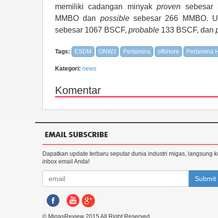
memiliki cadangan minyak
proven
sebesar
MMBO dan
possible
sebesar 266 MMBO. U
sebesar 1067 BSCF,
probable
133 BSCF, dan
Tags:
ESDM
ONWJ
Pertamina
offshore
Pertamina H
Kategori:
news
Komentar
EMAIL SUBSCRIBE
Dapatkan update terbaru seputar dunia industri migas, langsung k
inbox email Anda!
Submit
© MigasReview 2015 All Right Reserved