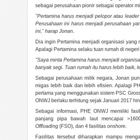
sebagai perusahaan pionir sebagai operator m
"Pertamina harus menjadi pelopor atau leader d
Perusahaan ini harus menjadi perusahaan y
ini," harap Jonan
.
Dia ingin Pertamina menjadi organisasi yang
Apalagi Pertamina selaku tuan rumah di negeri 
"Saya minta Pertamina harus menjadi organis
banyak segi. Tuan rumah itu harus lebih baik, 
Sebagai perusahaan milik negara, Jonan pu
migas lebih baik dan lebih efisien. Apala
pertama yang menggunakan sistem PSC Gross 
ONWJ berlaku terhitung sejak Januari 2017 hi
Sebagai informasi, PHE ONWJ memiliki fasi
panjang pipa bawah laut mencapai >1
Offloading
(FSO), dan 4 fasilitas
onshore
.
Fasilitas tersebut diharapkan mampu meng