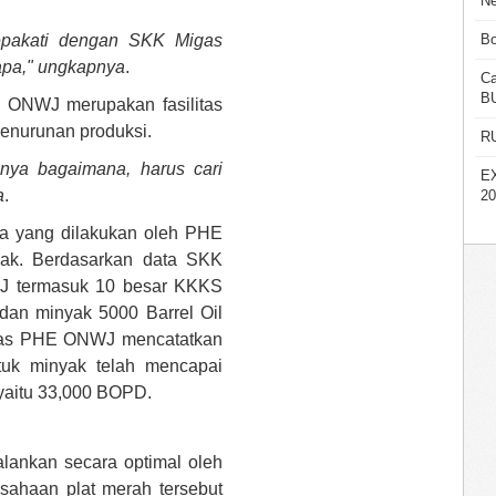
Ne
sepakati dengan SKK Migas
Bo
rapa," ungkapnya
.
Ca
B
 ONWJ merupakan fasilitas
enurunan produksi.
R
anya bagaimana, harus cari
E
a
.
20
rja yang dilakukan oleh PHE
yak. Berdasarkan data SKK
J termasuk 10 besar KKKS
an minyak 5000 Barrel Oil
migas PHE ONWJ mencatatkan
ntuk minyak telah mencapai
yaitu 33,000 BOPD.
alankan secara optimal oleh
sahaan plat merah tersebut