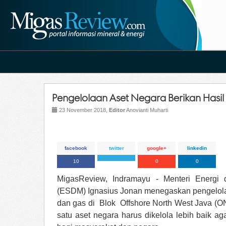
Pengelolaan Aset Negara Berikan Hasi
23 November 2018,
Editor
Anovianti Muharti
facebook
twitter
google+
linkedin
10
0
0
MigasReview, Indramayu - Menteri Energi
(ESDM) Ignasius Jonan menegaskan pengelolaa
dan gas di Blok Offshore North West Java (
satu aset negara harus dikelola lebih baik ag