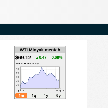
WTI Minyak mentah
$69.12
▲0.47
0.68%
2018.10.19 end-of-day