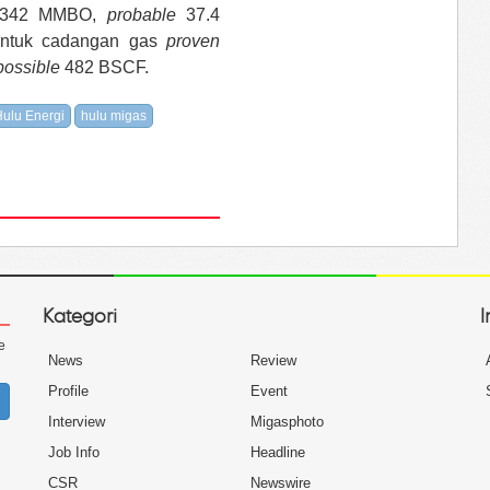
 342 MMBO,
probable
37.4
ntuk cadangan gas
proven
possible
482 BSCF.
ulu Energi
hulu migas
Kategori
I
e
News
Review
Profile
Event
Interview
Migasphoto
Job Info
Headline
CSR
Newswire