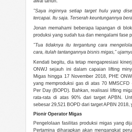
awal tahun.
"Saya inginnya setiap target hulu yang di
tercapai. Itu saja. Terserah keuntungannya be
Jonan memahami beberapa lapangan di blok
produksi yang sudah tua dan mengalami fase p
"Tua tidaknya itu tergantung cara mengelol
cara, itulah tantangannya bisnis migas," ujarny
Kendati begitu, dia tetap mengapresiasi kine
ONWJ sejauh ini dalam capaian lifting min
Migas hingga 17 November 2018, PHE ONW
yang memproduksi gas di atas 70 MMSCFD d
Per Day (BOPD). Bahkan, realisasi lifting 
rata-rata di atas 90% dari target APBN. U
sebesar 29,521 BOPD dari target APBN 2018, 
Pionir Operator Migas
Pengelolaan fasilitas produksi migas yang dij
Pertamina diharapkan akan mengangkat peru