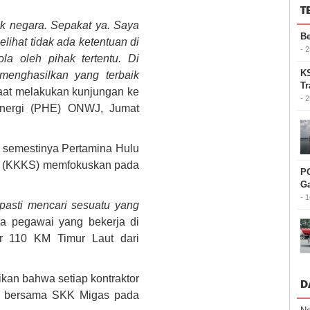
T
ilik negara. Sepakat ya. Saya
Be
ihat tidak ada ketentuan di
- 
la oleh pihak tertentu. Di
KS
menghasilkan yang terbaik
Tr
at melakukan kunjungan ke
- 
Energi (PHE) ONWJ, Jumat
 semestinya Pertamina Hulu
ma (KKKS) memfokuskan pada
PG
G
- 
 pasti mencari sesuatu yang
a pegawai yang bekerja di
ar 110 KM Timur Laut dari
kan bahwa setiap kontraktor
D
an bersama SKK Migas pada