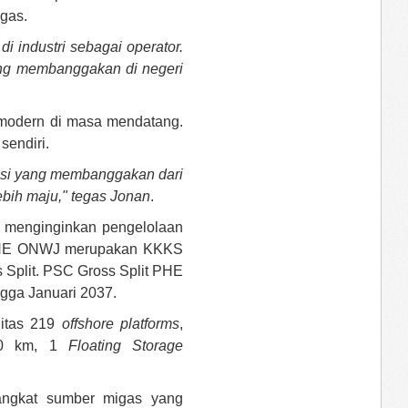
igas.
i industri sebagai operator.
ang membanggakan di negeri
 modern di masa mendatang.
sendiri.
asi yang membanggakan dari
lebih maju," tegas Jonan
.
n menginginkan pengelolaan
gi PHE ONWJ merupakan KKKS
Split. PSC Gross Split PHE
ngga Januari 2037.
litas 219
offshore platforms
,
600 km, 1
Floating Storage
angkat sumber migas yang