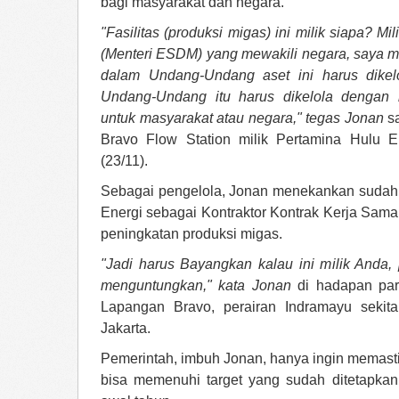
bagi masyarakat dan negara.
"Fasilitas (produksi migas) ini milik siapa? M
(Menteri ESDM) yang mewakili negara, saya mel
dalam Undang-Undang aset ini harus dikelo
Undang-Undang itu harus dikelola dengan 
untuk masyarakat atau negara," tegas Jonan
sa
Bravo Flow Station milik Pertamina Hulu 
(23/11).
Sebagai pengelola, Jonan menekankan sudah
Energi sebagai Kontraktor Kontrak Kerja Sa
peningkatan produksi migas.
"Jadi harus Bayangkan kalau ini milik Anda,
menguntungkan," kata Jonan
di hadapan par
Lapangan Bravo, perairan Indramayu sekit
Jakarta.
Pemerintah, imbuh Jonan, hanya ingin memasti
bisa memenuhi target yang sudah ditetapk