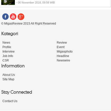
- 06 November 2018, 09:58 WIB
© MigasReview 2015 All Right Reserved
Kategori
News
Review
Profile
Event
Interview
Migasphoto
Job Info
Headline
CSR
Newswire
Information
About Us
Site Map
Stay Connected
Contact Us