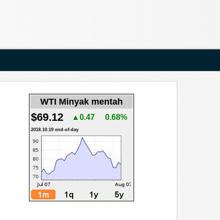
WTI Minyak mentah
$69.12
▲0.47
0.68%
2018.10.19 end-of-day