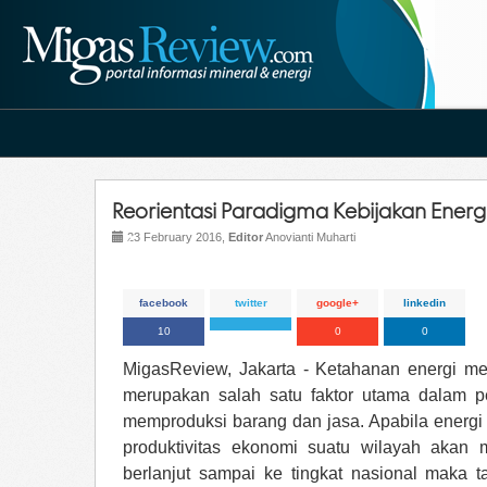
Reorientasi Paradigma Kebijakan Energ
23 February 2016,
Editor
Anovianti Muharti
facebook
twitter
google+
linkedin
10
0
0
MigasReview, Jakarta - Ketahanan energi mem
merupakan salah satu faktor utama dalam 
memproduksi barang dan jasa. Apabila energi t
produktivitas ekonomi suatu wilayah akan m
berlanjut sampai ke tingkat nasional maka 