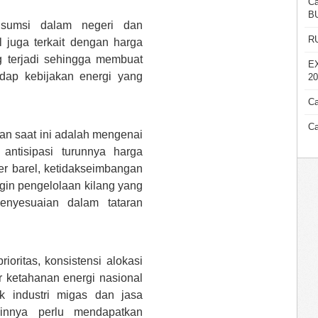
Ca
B
nsumsi dalam negeri dan
R
 juga terkait dengan harga
ng terjadi sehingga membuat
E
adap kebijakan energi yang
20
Ca
Ca
an saat ini adalah mengenai
ntisipasi turunnya harga
r barel, ketidakseimbangan
gin pengelolaan kilang yang
nyesuaian dalam tataran
ioritas, konsistensi alokasi
r ketahanan energi nasional
ik industri migas dan jasa
ainnya perlu mendapatkan