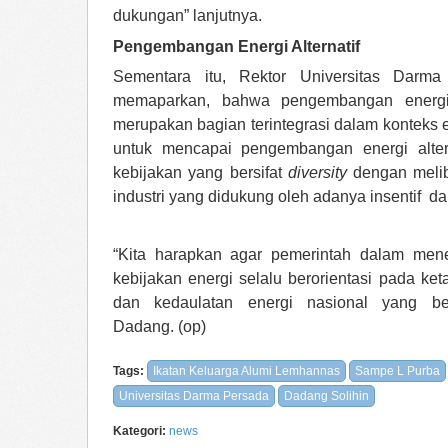
dukungan” lanjutnya.
Pengembangan Energi Alternatif
Sementara itu, Rektor Universitas Darm
memaparkan, bahwa pengembangan energi a
merupakan bagian terintegrasi dalam konteks e
untuk mencapai pengembangan energi altern
kebijakan yang bersifat
diversity
dengan melib
industri yang didukung oleh adanya insentif d
“Kita harapkan agar pemerintah dalam men
kebijakan energi selalu berorientasi pada k
dan kedaulatan energi nasional yang be
Dadang. (op)
Tags:
Ikatan Keluarga Alumi Lemhannas
Sampe L Purba
Universitas Darma Persada
Dadang Solihin
Kategori:
news