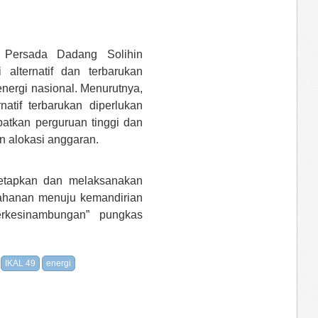
a Persada Dadang Solihin
lternatif dan terbarukan
nergi nasional. Menurutnya,
atif terbarukan diperlukan
atkan perguruan tinggi dan
an alokasi anggaran.
etapkan dan melaksanakan
etahanan menuju kemandirian
rkesinambungan” pungkas
IKAL 49
energi