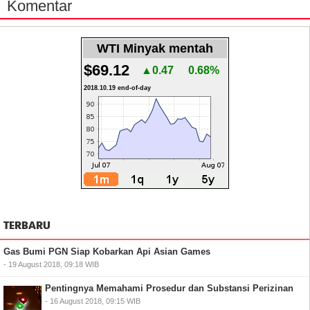
Komentar
WTI Minyak mentah
$69.12
▲0.47
0.68%
2018.10.19 end-of-day
TERBARU
Gas Bumi PGN Siap Kobarkan Api Asian Games
- 19 August 2018, 09:18 WIB
Pentingnya Memahami Prosedur dan Substansi Perizinan
- 16 August 2018, 09:15 WIB