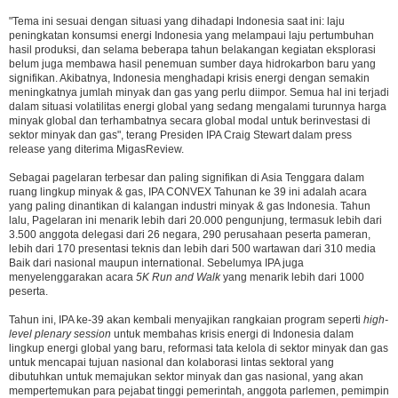
"Tema ini sesuai dengan situasi yang dihadapi Indonesia saat ini: laju
peningkatan konsumsi energi Indonesia yang melampaui laju pertumbuhan
hasil produksi, dan selama beberapa tahun belakangan kegiatan eksplorasi
belum juga membawa hasil penemuan sumber daya hidrokarbon baru yang
signifikan. Akibatnya, Indonesia menghadapi krisis energi dengan semakin
meningkatnya jumlah minyak dan gas yang perlu diimpor. Semua hal ini terjadi
dalam situasi volatilitas energi global yang sedang mengalami turunnya harga
minyak global dan terhambatnya secara global modal untuk berinvestasi di
sektor minyak dan gas", terang Presiden IPA Craig Stewart dalam press
release yang diterima MigasReview.
Sebagai pagelaran terbesar dan paling signifikan di Asia Tenggara dalam
ruang lingkup minyak & gas, IPA CONVEX Tahunan ke 39 ini adalah acara
yang paling dinantikan di kalangan industri minyak & gas Indonesia. Tahun
lalu, Pagelaran ini menarik lebih dari 20.000 pengunjung, termasuk lebih dari
3.500 anggota delegasi dari 26 negara, 290 perusahaan peserta pameran,
lebih dari 170 presentasi teknis dan lebih dari 500 wartawan dari 310 media
Baik dari nasional maupun international. Sebelumya IPA juga
menyelenggarakan acara
5K Run and Walk
yang menarik lebih dari 1000
peserta.
Tahun ini, IPA ke-39 akan kembali menyajikan rangkaian program seperti
high-
level plenary session
untuk membahas krisis energi di Indonesia dalam
lingkup energi global yang baru, reformasi tata kelola di sektor minyak dan gas
untuk mencapai tujuan nasional dan kolaborasi lintas sektoral yang
dibutuhkan untuk memajukan sektor minyak dan gas nasional, yang akan
mempertemukan para pejabat tinggi pemerintah, anggota parlemen, pemimpin