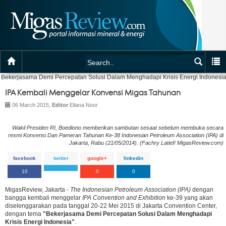
Bekerjasama Demi Percepatan Solusi Dalam Menghadapi Krisis Energi Indonesi
IPA Kembali Menggelar Konvensi Migas Tahunan
06 March 2015,
Editor
Eliana Noor
Wakil Presiden RI, Boediono memberikan sambutan sesaat sebelum membuka secara
resmi Konvensi Dan Pameran Tahunan Ke-38 Indonesian Petroleum Association (IPA) di
Jakarta, Rabu (21/05/2014). (Fachry Latief/ MigasReview.com)
facebook
twitter
google+
linkedin
10
0
0
MigasReview, Jakarta -
The Indonesian Petroleum Association (IPA)
dengan
bangga kembali menggelar
IPA Convention and Exhibition
ke-39 yang akan
diselenggarakan pada tanggal 20-22 Mei 2015 di Jakarta Convention Center,
dengan tema
"Bekerjasama Demi Percepatan Solusi Dalam Menghadapi
Krisis Energi Indonesia"
.