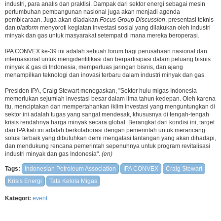
industri, para analis dan praktisi. Dampak dari sektor energi sebagai mesin
pertumbuhan pembangunan nasional juga akan menjadi agenda
pembicaraan. Juga akan diadakan
Focus Group Discussion
, presentasi teknis
dan
platform
menyoroti kegiatan investasi sosial yang dilakukan oleh industri
minyak dan gas untuk masyarakat setempat di mana mereka beroperasi.
IPA CONVEX ke-39 ini adalah sebuah forum bagi perusahaan nasional dan
internasional untuk mengidentifikasi dan berpartisipasi dalam peluang bisnis
minyak & gas di Indonesia, memperluas jaringan bisnis, dan ajang
menampilkan teknologi dan inovasi terbaru dalam industri minyak dan gas.
Presiden IPA, Craig Stewart menegaskan, "Sektor hulu migas Indonesia
memerlukan sejumlah investasi besar dalam lima tahun kedepan. Oleh karena
itu, menciptakan dan mempertahankan iklim investasi yang menguntungkan di
sektor ini adalah tugas yang sangat mendesak, khususnya di tengah-tengah
krisis rendahnya harga minyak secara global. Berangkat dari kondisi ini, target
dari IPA kali ini adalah berkolaborasi dengan pemerintah untuk merancang
solusi terbaik yang dibutuhkan demi mengatasi tantangan yang akan dihadapi,
dan mendukung rencana pemerintah sepenuhnya untuk program revitalisasi
industri minyak dan gas Indonesia".
(en)
Tags:
Indonesian Petroleum Association
IPA CONVEX
Craig Stewart
Krisis Energi
Tata Kelola Migas
Kategori:
event