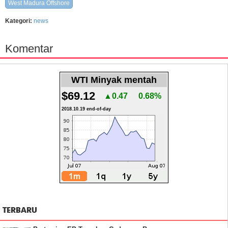
West Madura Offshore
Kategori:
news
Komentar
WTI Minyak mentah
$69.12
▲0.47
0.68%
2018.10.19 end-of-day
TERBARU