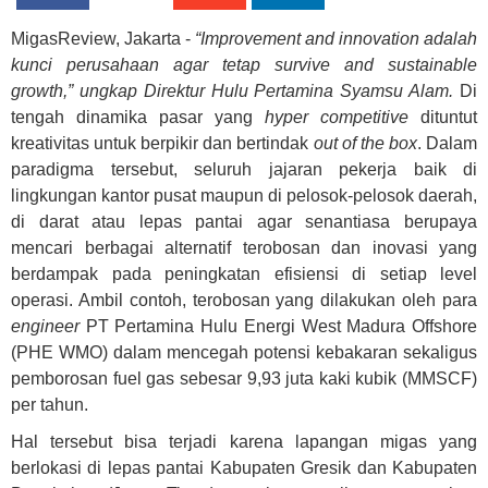
MigasReview, Jakarta -
“Improvement and innovation adalah
kunci perusahaan agar tetap survive and sustainable
growth,” ungkap Direktur Hulu Pertamina Syamsu Alam.
Di
tengah dinamika pasar yang
hyper competitive
dituntut
kreativitas untuk berpikir dan bertindak
out of the box
. Dalam
paradigma tersebut, seluruh jajaran pekerja baik di
lingkungan kantor pusat maupun di pelosok-pelosok daerah,
di darat atau lepas pantai agar senantiasa berupaya
mencari berbagai alternatif terobosan dan inovasi yang
berdampak pada peningkatan efisiensi di setiap level
operasi. Ambil contoh, terobosan yang dilakukan oleh para
engineer
PT Pertamina Hulu Energi West Madura Offshore
(PHE WMO) dalam mencegah potensi kebakaran sekaligus
pemborosan fuel gas sebesar 9,93 juta kaki kubik (MMSCF)
per tahun.
Hal tersebut bisa terjadi karena lapangan migas yang
berlokasi di lepas pantai Kabupaten Gresik dan Kabupaten