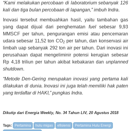
“Kami melakukan percobaan di laboratorium sebanyak 126
kali dan tiga bulan percobaan di lapangan,” imbuh Indra
.
Inovasi tersebut membuahkan hasil, yaitu tambahan gas
yang dapat dijual dari penghematan
fuel
sebesar 9,93
MMSCF per tahun, pengurangan emisi atau pencemaran
udara sebesar 11,52 ton CO
per tahun, dan konservasi air
2
limbah uap sebanyak 292 ton air per tahun. Dari inovasi ini
perusahaan dapat mengeliminir potensi kerugian sebesar
Rp 4,18 triliun per tahun akibat kebakaran dan
unplanned
shutdown
.
“Metode Den-Gering merupakan inovasi yang pertama kali
dilakukan di dunia. Inovasi ini juga telah memiliki hak paten
yang terdaftar di HAKI,” pungkas Indra
.
Dikutip dari Energia Weekly, No. 34 Tahun LIV, 20 Agustus 2018
Tags:
Pertamina
hulu migas
efisiensi
Pertamina Hulu Energi