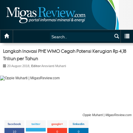
Langkah Inovasi PHE WMO Cegah Potensi Kerugian Rp 4,18
Triliun per Tahun
20 August 2018,
Editor
Anovianti Muharti
Oppie Muharti | MigasReview.com
facebook
twitter
google+
linkedin
10
0
0