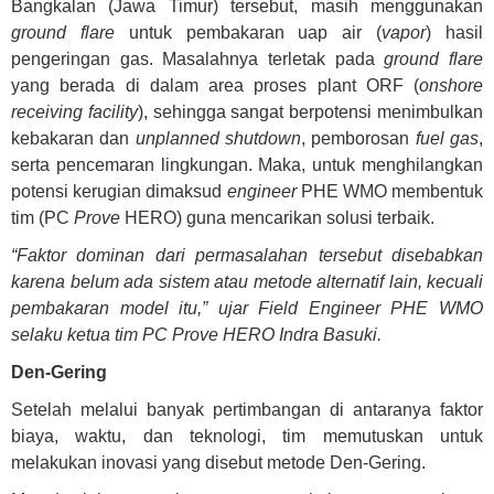
Bangkalan (Jawa Timur) tersebut, masih menggunakan
ground flare
untuk pembakaran uap air (
vapor
) hasil
pengeringan gas. Masalahnya terletak pada
ground flare
yang berada di dalam area proses plant ORF (
onshore
receiving facility
), sehingga sangat berpotensi menimbulkan
kebakaran dan
unplanned shutdown
, pemborosan
fuel gas
,
serta pencemaran lingkungan. Maka, untuk menghilangkan
potensi kerugian dimaksud
engineer
PHE WMO membentuk
tim (PC
Prove
HERO) guna mencarikan solusi terbaik.
“Faktor dominan dari permasalahan tersebut disebabkan
karena belum ada sistem atau metode alternatif lain, kecuali
pembakaran model itu,” ujar Field Engineer PHE WMO
selaku ketua tim PC Prove HERO Indra Basuki.
Den-Gering
Setelah melalui banyak pertimbangan di antaranya faktor
biaya, waktu, dan teknologi, tim memutuskan untuk
melakukan inovasi yang disebut metode Den-Gering.