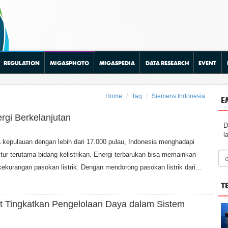
REGULATION
MIGASPHOTO
MIGASPEDIA
DATA RESEARCH
EVENT
Home
Tag
Siemens Indonesia
E
rgi Berkelanjutan
D
l
 kepulauan dengan lebih dari 17.000 pulau, Indonesia menghadapi
ur terutama bidang kelistrikan. Energi terbarukan bisa memainkan
urangan pasokan listrik. Dengan mendorong pasokan listrik dari…
T
t Tingkatkan Pengelolaan Daya dalam Sistem