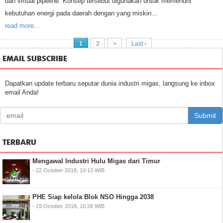
dan virtual pipeline. Konsep tersebut digunakan untuk memenuhi
kebutuhan energi pada daerah dengan yang miskin…
read more...
1
2
>
Last ›
EMAIL SUBSCRIBE
Dapatkan update terbaru seputar dunia industri migas, langsung ke inbox
email Anda!
Submit
TERBARU
Mengawal Industri Hulu Migas dari Timur
- 22 October 2018, 10:13 WIB
PHE Siap kelola Blok NSO Hingga 2038
- 19 October 2018, 10:26 WIB