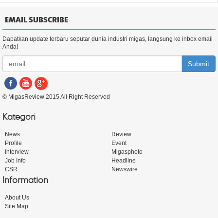
EMAIL SUBSCRIBE
Dapatkan update terbaru seputar dunia industri migas, langsung ke inbox email
Anda!
Submit
© MigasReview 2015 All Right Reserved
Kategori
News
Review
Profile
Event
Interview
Migasphoto
Job Info
Headline
CSR
Newswire
Information
About Us
Site Map