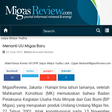
Satya Widya Yudha
Menanti UU Migas Baru
12 June 2017,
Editor
Anovianti Muharti
Wakil Ketua Komisi VII DPR Satya Widya Yudha | dok. Oppie Muharti/MigasReview.com
facebook
twitter
google+
linkedin
10
0
0
MigasReview, Jakarta - Hampir lima tahun lamanya, setelah
Mahkamah Konstitusi (MK) memutuskan bahwa Badan
Pelaksana Kegiatan Usaha Hulu Minyak dan Gas Bumi (BP
Migas), yang merupakan produk Undang-Undang Migas No.
22 Tahun 2001, tidak konstitusional pada 13 November