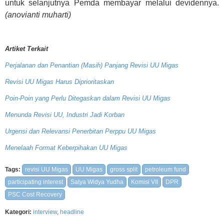
untuk selanjutnya Pemda membayar melalui devidennya.
(anovianti muharti)
Artiket Terkait
Perjalanan dan Penantian (Masih) Panjang Revisi UU Migas
Revisi UU Migas Harus Diprioritaskan
Poin-Poin yang Perlu Ditegaskan dalam Revisi UU Migas
Menunda Revisi UU, Industri Jadi Korban
Urgensi dan Relevansi Penerbitan Perppu UU Migas
Menelaah Format Keberpihakan UU Migas
Tags:
revisi UU Migas
UU Migas
gross split
petroleum fund
participating interest
Satya Widya Yudha
Komisi VII
DPR
PSC Cost Recovery
Kategori:
interview
,
headline