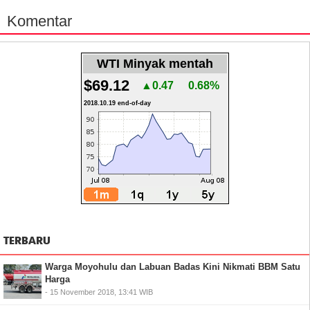
Komentar
WTI Minyak mentah
$69.12
▲0.47
0.68%
2018.10.19 end-of-day
TERBARU
Warga Moyohulu dan Labuan Badas Kini Nikmati BBM Satu
Harga
- 15 November 2018, 13:41 WIB