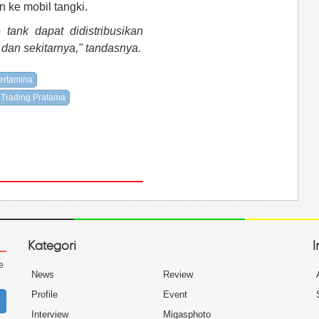
n ke mobil tangki.
tank dapat didistribusikan
dan sekitarnya," tandasnya.
ertamina
i Trading Pratama
Kategori
I
e
News
Review
Profile
Event
Interview
Migasphoto