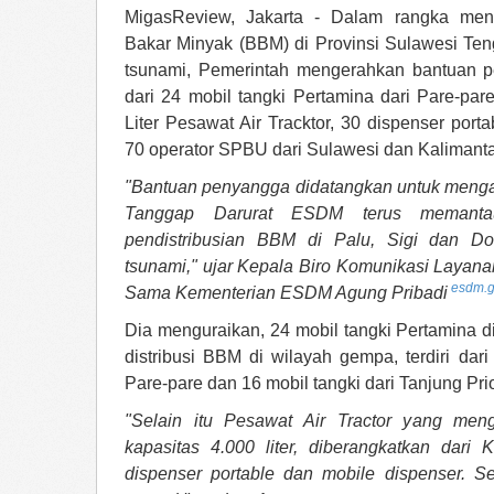
MigasReview, Jakarta - Dalam rangka me
Bakar Minyak (BBM) di Provinsi Sulawesi Te
tsunami, Pemerintah mengerahkan bantuan p
dari 24 mobil tangki Pertamina dari Pare-par
Liter Pesawat Air Tracktor, 30 dispenser port
70 operator SPBU dari Sulawesi dan Kalimant
"Bantuan penyangga didatangkan untuk men
Tanggap Darurat ESDM terus memantau
pendistribusian BBM di Palu, Sigi dan 
tsunami," ujar Kepala Biro Komunikasi Layanan
esdm.g
Sama Kementerian ESDM Agung Pribadi
Dia menguraikan, 24 mobil tangki Pertamina 
distribusi BBM di wilayah gempa, terdiri dar
Pare-pare dan 16 mobil tangki dari Tanjung Pri
"Selain itu Pesawat Air Tractor yang men
kapasitas 4.000 liter, diberangkatkan dari 
dispenser portable dan mobile dispenser. 