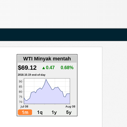
WTI Minyak mentah
$69.12
▲0.47
0.68%
2018.10.19 end-of-day