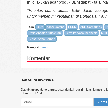
ini dilakukan agar produk BBM dapat kita alirka
"Prioritas utama adalah BBM dalam storage 
untuk memenuhi kebutuhan di Donggala, Palu, 
Tags:
BBM
pasca gempa
ESDM
AKR Corporindo
P
Petro Andalan Nusantara
Petro Perkasa Indonesia
Mult
Global Artha Borneo
Kategori:
news
Komentar
EMAIL SUBSCRIBE
Dapatkan update terbaru seputar dunia industri migas, langsung k
inbox email Anda!
Submit