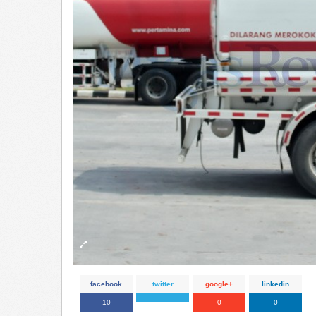
facebook
twitter
google+
linkedin
10
0
0