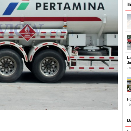
T
La
J
- 
PG
- 
D