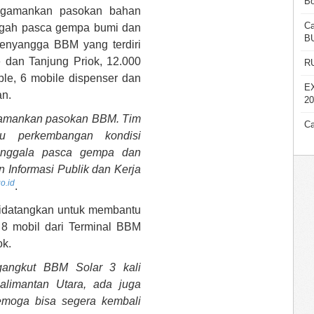
Bo
ngamankan pasokan bahan
Ca
ngah pasca
gempa bumi dan
B
enyangga BBM yang terdiri
e dan Tanjung Priok, 12.000
R
able, 6 mobile dispenser dan
E
an.
20
gamankan pasokan BBM. Tim
Ca
 perkembangan kondisi
Donggala pasca gempa dan
 Informasi Publik dan Kerja
o.id
.
didatangkan untuk membantu
i 8 mobil dari Terminal BBM
ok.
gangkut BBM Solar 3 kali
Kalimantan Utara, ada juga
Semoga bisa segera kembali