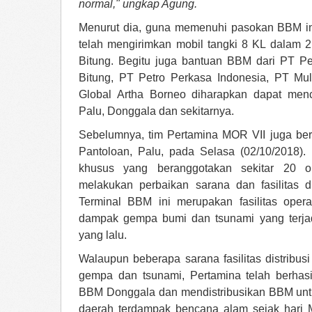
normal," ungkap Agung.
Menurut dia, guna memenuhi pasokan BBM in
telah mengirimkan mobil tangki 8 KL dalam 2
Bitung. Begitu juga bantuan BBM dari PT Pe
Bitung, PT Petro Perkasa Indonesia, PT Mu
Global Artha Borneo diharapkan dapat men
Palu, Donggala dan sekitarnya.
Sebelumnya, tim Pertamina MOR VII juga ber
Pantoloan, Palu, pada Selasa (02/10/2018)
khusus yang beranggotakan sekitar 20 o
melakukan perbaikan sarana dan fasilitas 
Terminal BBM ini merupakan fasilitas oper
dampak gempa bumi dan tsunami yang terjad
yang lalu.
Walaupun beberapa sarana fasilitas distribus
gempa dan tsunami, Pertamina telah berhas
BBM Donggala dan mendistribusikan BBM unt
daerah terdampak bencana alam sejak hari M