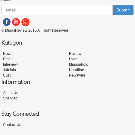
Submit
© MigasReview 2015 All Right Reserved
Kategori
News
Review
Profile
Event
Interview
Migasphoto
Job Info
Headline
CSR
Newswire
Information
About Us
Site Map
Stay Connected
Contact Us