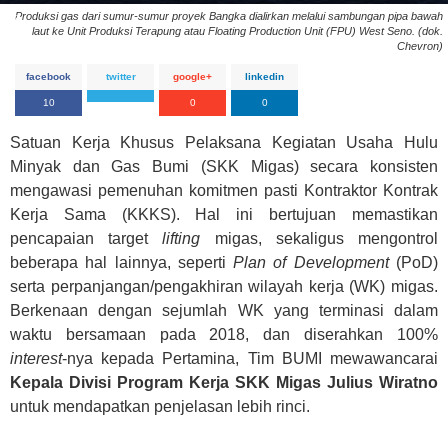
Produksi gas dari sumur-sumur proyek Bangka dialirkan melalui sambungan pipa bawah
laut ke Unit Produksi Terapung atau Floating Production Unit (FPU) West Seno. (dok.
Chevron)
facebook
twitter
google+
linkedin
10
0
0
Satuan Kerja Khusus Pelaksana Kegiatan Usaha Hulu
Minyak dan Gas Bumi (SKK Migas) secara konsisten
mengawasi pemenuhan komitmen pasti Kontraktor Kontrak
Kerja Sama (KKKS). Hal ini bertujuan memastikan
pencapaian target
lifting
migas, sekaligus mengontrol
beberapa hal lainnya, seperti
Plan of Development
(PoD)
serta perpanjangan/pengakhiran wilayah kerja (WK) migas.
Berkenaan dengan sejumlah WK yang terminasi dalam
waktu bersamaan pada 2018, dan diserahkan 100%
interest
-nya kepada Pertamina, Tim BUMI mewawancarai
Kepala Divisi Program Kerja SKK Migas Julius Wiratno
untuk mendapatkan penjelasan lebih rinci.