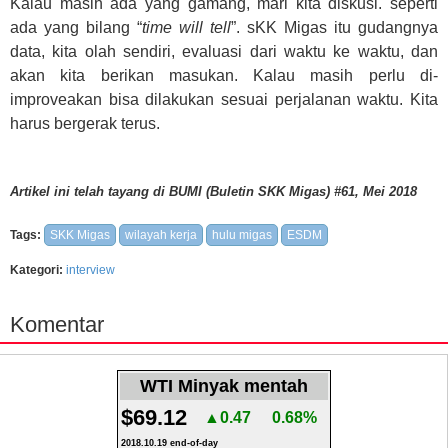
Kalau masih ada yang gamang, mari kita diskusi. seperti
ada yang bilang “
time will tell
”. sKK Migas itu gudangnya
data, kita olah sendiri, evaluasi dari waktu ke waktu, dan
akan kita berikan masukan. Kalau masih perlu di-
improveakan bisa dilakukan sesuai perjalanan waktu. Kita
harus bergerak terus.
Artikel ini telah tayang di BUMI (Buletin SKK Migas) #61, Mei 2018
Tags:
SKK Migas
wilayah kerja
hulu migas
ESDM
Kategori:
interview
Komentar
WTI Minyak mentah
$69.12
▲0.47
0.68%
2018.10.19 end-of-day